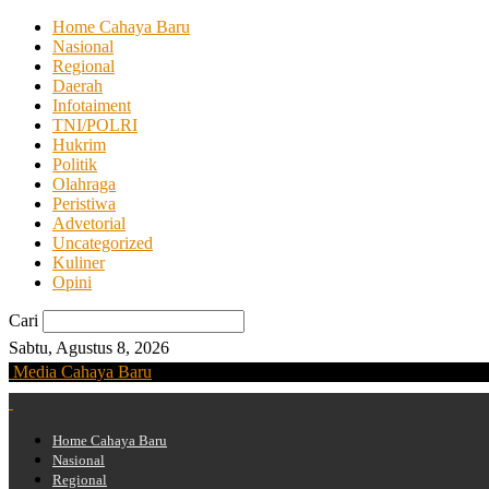
Home Cahaya Baru
Nasional
Regional
Daerah
Infotaiment
TNI/POLRI
Hukrim
Politik
Olahraga
Peristiwa
Advetorial
Uncategorized
Kuliner
Opini
Cari
Sabtu, Agustus 8, 2026
Media Cahaya Baru
Home Cahaya Baru
Nasional
Regional