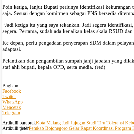
Poin ketiga, lanjut Bupati perlunya identifikasi kekurangan
saja. Sesuai dengan komitmen sebagai PNS bersedia ditempa
“Jadi ketiga itu yang saya tekankan. Jadi segera identifikas
segera. Pertama, sudah ada kenaikan kelas skala RSUD dan 
Ke depan, perlu pengadaan penyerapan SDM dalam pelayanan
adaptasi.
Pelantikan dan pengambilan sumpah janji jabatan yang dilakuk
staf ahli bupati, kepala OPD, serta media. (red)
Bagikan
Facebook
Twitter
WhatsApp
Mencetak
Telegram
Artikulli paraprak
Kota Malang Jadi Jujugan Studi Tiru Toleransi Ke
Artikulli tjetër
Pemkab Bojonegoro Gelar Rapat Koordinasi Program In