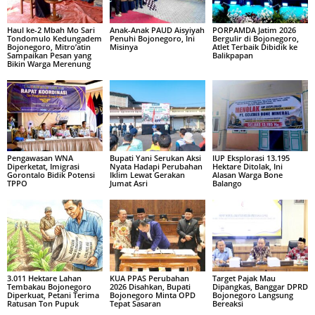
Haul ke-2 Mbah Mo Sari
Anak-Anak PAUD Aisyiyah
PORPAMDA Jatim 2026
Tondomulo Kedungadem
Penuhi Bojonegoro, Ini
Bergulir di Bojonegoro,
Bojonegoro, Mitro’atin
Misinya
Atlet Terbaik Dibidik ke
Sampaikan Pesan yang
Balikpapan
Bikin Warga Merenung
Pengawasan WNA
Bupati Yani Serukan Aksi
IUP Eksplorasi 13.195
Diperketat, Imigrasi
Nyata Hadapi Perubahan
Hektare Ditolak, Ini
Gorontalo Bidik Potensi
Iklim Lewat Gerakan
Alasan Warga Bone
TPPO
Jumat Asri
Balango
3.011 Hektare Lahan
KUA PPAS Perubahan
Target Pajak Mau
Tembakau Bojonegoro
2026 Disahkan, Bupati
Dipangkas, Banggar DPRD
Diperkuat, Petani Terima
Bojonegoro Minta OPD
Bojonegoro Langsung
Ratusan Ton Pupuk
Tepat Sasaran
Bereaksi