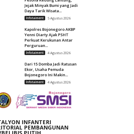
Jejak Minyak Bumi yang Jadi
Daya Tarik Wisata...
Infotaiment
5 Agustus 2026
Kapolres Bojonegoro AKBP
Yenni Diarty Ajak PSHT
Perkuat Kerukunan Antar
Perguruan...
Infotaiment
4 Agustus 2026
Dari 15 Domba Jadi Ratusan
Ekor, Usaha Pemuda
Bojonegoro Ini Makin...
Infotaiment
4 Agustus 2026
TALYON INFANTERI
RITORIAL PEMBANGUNAN
/BELIBIS PUTIH