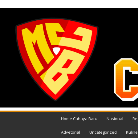
JUMAT, AGUSTUS 7, 2026
M
e
Home Cahaya Baru
Nasional
Re
d
i
Advetorial
Uncategorized
Kuline
a