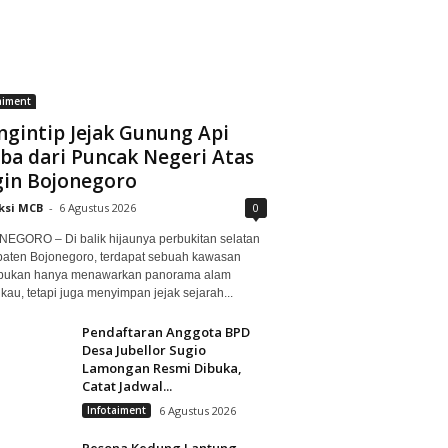
aiment
gintip Jejak Gunung Api
ba dari Puncak Negeri Atas
in Bojonegoro
ksi MCB
-
6 Agustus 2026
0
EGORO – Di balik hijaunya perbukitan selatan
aten Bojonegoro, terdapat sebuah kawasan
bukan hanya menawarkan panorama alam
au, tetapi juga menyimpan jejak sejarah...
Pendaftaran Anggota BPD
Desa Jubellor Sugio
Lamongan Resmi Dibuka,
Catat Jadwal...
Infotaiment
6 Agustus 2026
Pesona Kedung Lantung,