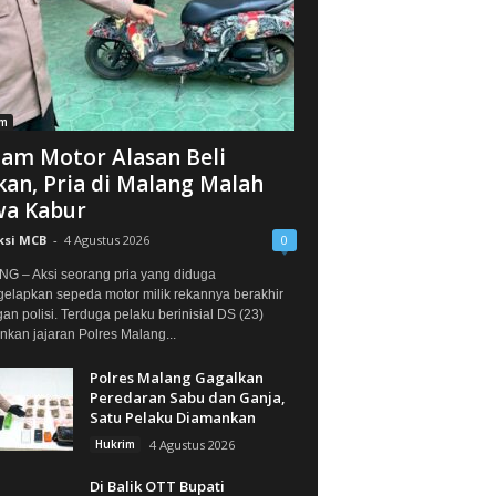
im
jam Motor Alasan Beli
an, Pria di Malang Malah
a Kabur
ksi MCB
-
4 Agustus 2026
0
G – Aksi seorang pria yang diduga
elapkan sepeda motor milik rekannya berakhir
gan polisi. Terduga pelaku berinisial DS (23)
kan jajaran Polres Malang...
Polres Malang Gagalkan
Peredaran Sabu dan Ganja,
Satu Pelaku Diamankan
Hukrim
4 Agustus 2026
Di Balik OTT Bupati