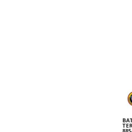
BA
TE
885