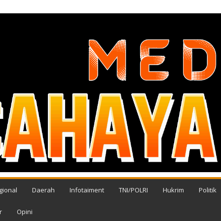
gional
Daerah
Infotaiment
TNI/POLRI
Hukrim
Politik
r
Opini