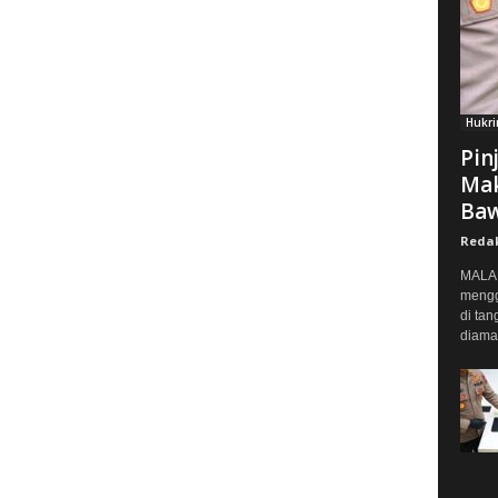
Hukr
Pin
Mak
Baw
Reda
MALAN
mengg
di tan
diaman