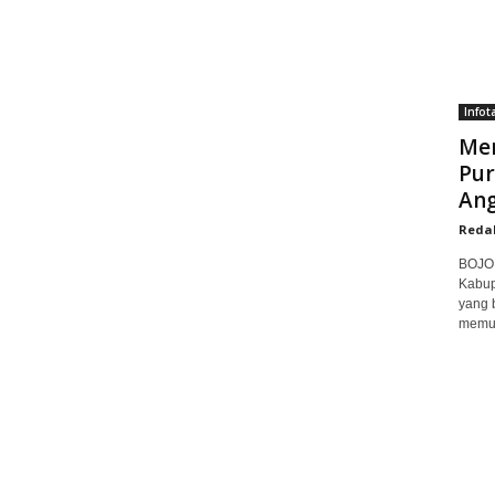
Infot
Men
Pur
Ang
Reda
BOJON
Kabup
yang 
memuk