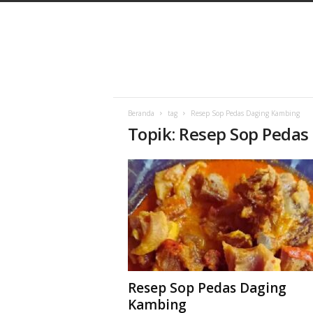
C
a
h
a
y
a
B
a
Beranda
tag
Resep Sop Pedas Daging Kambing
Topik: Resep Sop Peda
r
u
Resep Sop Pedas Daging
Kambing