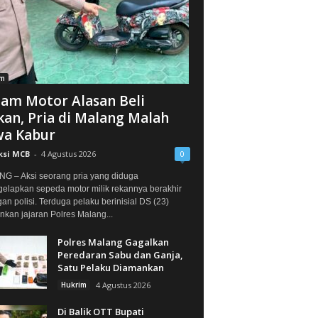
im
jam Motor Alasan Beli
an, Pria di Malang Malah
a Kabur
ksi MCB
-
4 Agustus 2026
0
G – Aksi seorang pria yang diduga
elapkan sepeda motor milik rekannya berakhir
gan polisi. Terduga pelaku berinisial DS (23)
kan jajaran Polres Malang...
Polres Malang Gagalkan
Peredaran Sabu dan Ganja,
Satu Pelaku Diamankan
Hukrim
4 Agustus 2026
Di Balik OTT Bupati