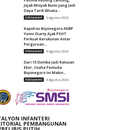
Jejak Minyak Bumi yang Jadi
Daya Tarik Wisata...
Infotaiment
5 Agustus 2026
Kapolres Bojonegoro AKBP
Yenni Diarty Ajak PSHT
Perkuat Kerukunan Antar
Perguruan...
Infotaiment
4 Agustus 2026
Dari 15 Domba Jadi Ratusan
Ekor, Usaha Pemuda
Bojonegoro Ini Makin...
Infotaiment
4 Agustus 2026
TALYON INFANTERI
RITORIAL PEMBANGUNAN
/BELIBIS PUTIH