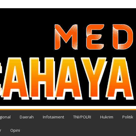
gional
Daerah
Infotaiment
TNI/POLRI
Hukrim
Politik
r
Opini