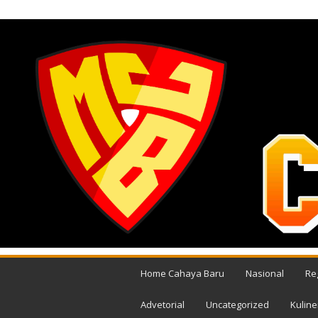
JUMAT, AGUSTUS 7, 2026
M
e
Home Cahaya Baru
Nasional
Re
d
i
Advetorial
Uncategorized
Kuline
a