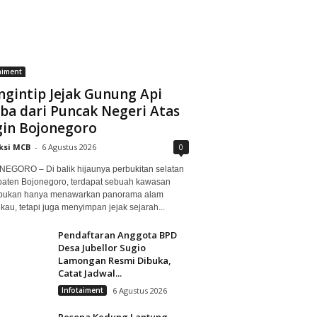
aiment
gintip Jejak Gunung Api
ba dari Puncak Negeri Atas
in Bojonegoro
ksi MCB
-
6 Agustus 2026
0
EGORO – Di balik hijaunya perbukitan selatan
aten Bojonegoro, terdapat sebuah kawasan
bukan hanya menawarkan panorama alam
au, tetapi juga menyimpan jejak sejarah...
Pendaftaran Anggota BPD
Desa Jubellor Sugio
Lamongan Resmi Dibuka,
Catat Jadwal...
Infotaiment
6 Agustus 2026
Pesona Kedung Lantung,