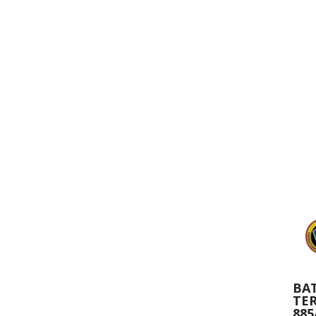
BA
TE
885