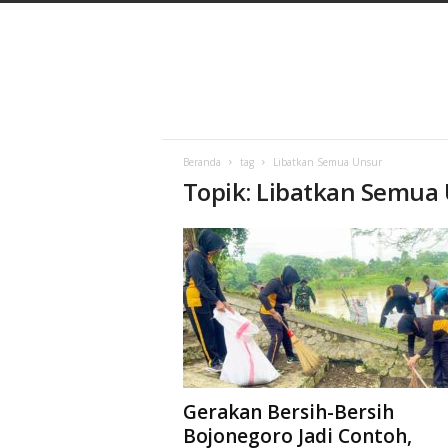
C
a
h
a
y
a
B
a
Beranda
tag
Libatkan Semua Unsur
Topik: Libatkan Semua
r
u
Gerakan Bersih-Bersih
Bojonegoro Jadi Contoh,