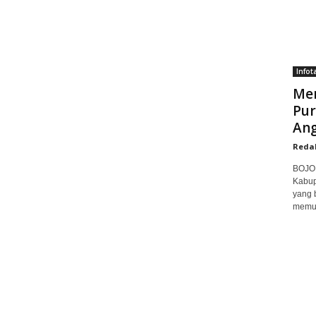
Infot
Men
Pur
Ang
Reda
BOJON
Kabup
yang 
memuk