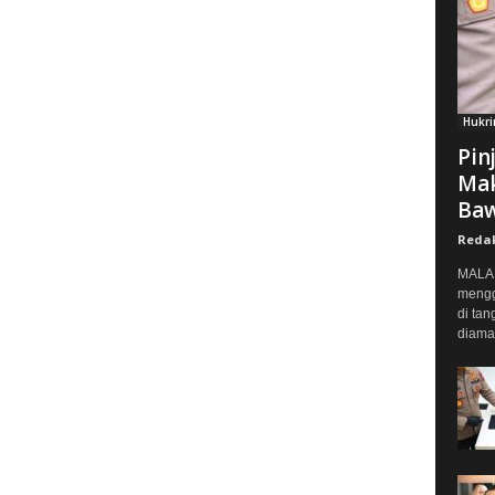
Hukr
Pin
Mak
Baw
Reda
MALAN
mengg
di tan
diaman