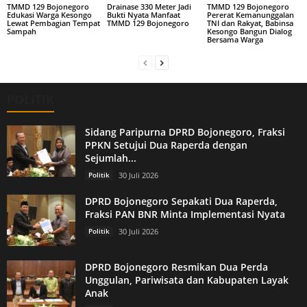
TMMD 129 Bojonegoro
Drainase 330 Meter Jadi
TMMD 129 Bojonegoro
Edukasi Warga Kesongo
Bukti Nyata Manfaat
Pererat Kemanunggalan
Lewat Pembagian Tempat
TMMD 129 Bojonegoro
TNI dan Rakyat, Babinsa
Sampah
Kesongo Bangun Dialog
Bersama Warga
POLITIK
Sidang Paripurna DPRD Bojonegoro, Fraksi
PPKN Setujui Dua Raperda dengan
Sejumlah...
Politik
30 Juli 2026
DPRD Bojonegoro Sepakati Dua Raperda,
Fraksi PAN BNR Minta Implementasi Nyata
Politik
30 Juli 2026
DPRD Bojonegoro Resmikan Dua Perda
Unggulan, Pariwisata dan Kabupaten Layak
Anak