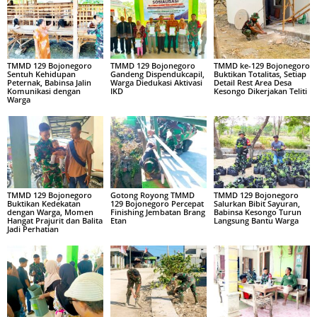
TMMD 129 Bojonegoro
TMMD 129 Bojonegoro
TMMD ke-129 Bojonegoro
Sentuh Kehidupan
Gandeng Dispendukcapil,
Buktikan Totalitas, Setiap
Peternak, Babinsa Jalin
Warga Diedukasi Aktivasi
Detail Rest Area Desa
Komunikasi dengan
IKD
Kesongo Dikerjakan Teliti
Warga
TMMD 129 Bojonegoro
Gotong Royong TMMD
TMMD 129 Bojonegoro
Buktikan Kedekatan
129 Bojonegoro Percepat
Salurkan Bibit Sayuran,
dengan Warga, Momen
Finishing Jembatan Brang
Babinsa Kesongo Turun
Hangat Prajurit dan Balita
Etan
Langsung Bantu Warga
Jadi Perhatian