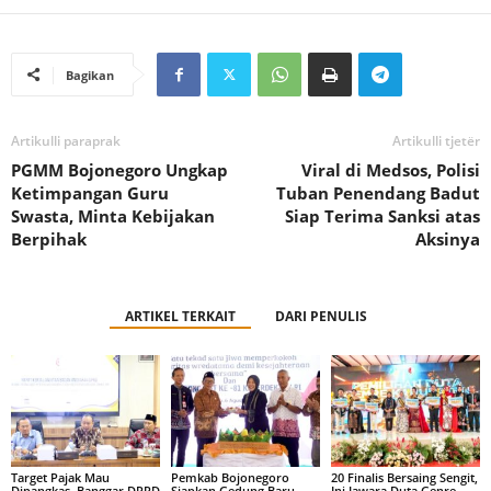
Bagikan
Artikulli paraprak
Artikulli tjetër
PGMM Bojonegoro Ungkap
Viral di Medsos, Polisi
Ketimpangan Guru
Tuban Penendang Badut
Swasta, Minta Kebijakan
Siap Terima Sanksi atas
Berpihak
Aksinya
ARTIKEL TERKAIT
DARI PENULIS
Target Pajak Mau
Pemkab Bojonegoro
20 Finalis Bersaing Sengit,
Dipangkas, Banggar DPRD
Siapkan Gedung Baru
Ini Jawara Duta Genre