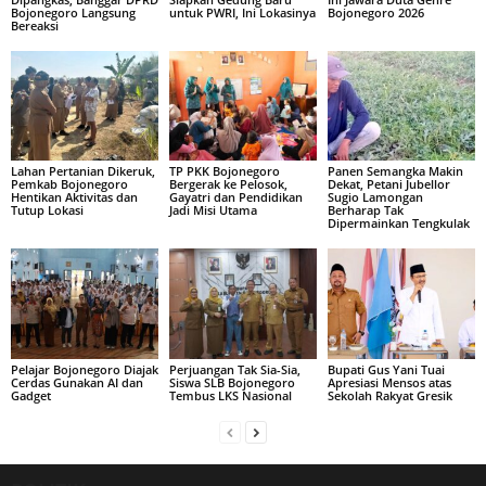
Bojonegoro Langsung
untuk PWRI, Ini Lokasinya
Bojonegoro 2026
Bereaksi
Lahan Pertanian Dikeruk,
TP PKK Bojonegoro
Panen Semangka Makin
Pemkab Bojonegoro
Bergerak ke Pelosok,
Dekat, Petani Jubellor
Hentikan Aktivitas dan
Gayatri dan Pendidikan
Sugio Lamongan
Tutup Lokasi
Jadi Misi Utama
Berharap Tak
Dipermainkan Tengkulak
Pelajar Bojonegoro Diajak
Perjuangan Tak Sia-Sia,
Bupati Gus Yani Tuai
Cerdas Gunakan AI dan
Siswa SLB Bojonegoro
Apresiasi Mensos atas
Gadget
Tembus LKS Nasional
Sekolah Rakyat Gresik