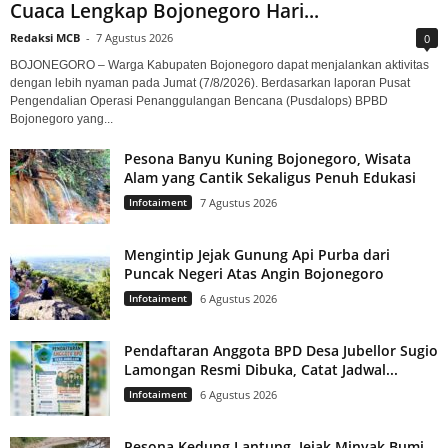
Cuaca Lengkap Bojonegoro Hari...
Redaksi MCB
-
7 Agustus 2026
0
BOJONEGORO – Warga Kabupaten Bojonegoro dapat menjalankan aktivitas
dengan lebih nyaman pada Jumat (7/8/2026). Berdasarkan laporan Pusat
Pengendalian Operasi Penanggulangan Bencana (Pusdalops) BPBD
Bojonegoro yang...
Pesona Banyu Kuning Bojonegoro, Wisata
Alam yang Cantik Sekaligus Penuh Edukasi
Infotaiment
7 Agustus 2026
Mengintip Jejak Gunung Api Purba dari
Puncak Negeri Atas Angin Bojonegoro
Infotaiment
6 Agustus 2026
Pendaftaran Anggota BPD Desa Jubellor Sugio
Lamongan Resmi Dibuka, Catat Jadwal...
Infotaiment
6 Agustus 2026
Pesona Kedung Lantung, Jejak Minyak Bumi