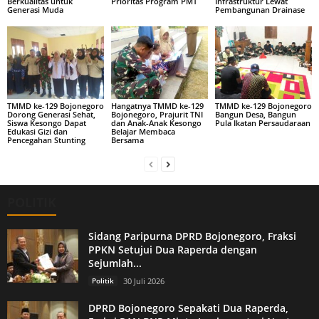
Berkualitas untuk
Prioritas Program PMT
Infrastruktur Lewat
Generasi Muda
Pembangunan Drainase
TMMD ke-129 Bojonegoro
Hangatnya TMMD ke-129
TMMD ke-129 Bojonegoro
Dorong Generasi Sehat,
Bojonegoro, Prajurit TNI
Bangun Desa, Bangun
Siswa Kesongo Dapat
dan Anak-Anak Kesongo
Pula Ikatan Persaudaraan
Edukasi Gizi dan
Belajar Membaca
Pencegahan Stunting
Bersama
POLITIK
Sidang Paripurna DPRD Bojonegoro, Fraksi
PPKN Setujui Dua Raperda dengan
Sejumlah...
Politik
30 Juli 2026
DPRD Bojonegoro Sepakati Dua Raperda,