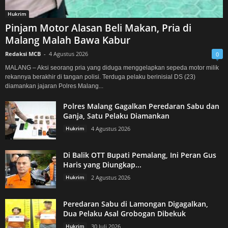
Hukrim
Pinjam Motor Alasan Beli Makan, Pria di
Malang Malah Bawa Kabur
Redaksi MCB
-
4 Agustus 2026
0
MALANG – Aksi seorang pria yang diduga menggelapkan sepeda motor milik
rekannya berakhir di tangan polisi. Terduga pelaku berinisial DS (23)
diamankan jajaran Polres Malang...
Polres Malang Gagalkan Peredaran Sabu dan
Ganja, Satu Pelaku Diamankan
Hukrim
4 Agustus 2026
Di Balik OTT Bupati Pemalang, Ini Peran Gus
Haris yang Diungkap...
Hukrim
2 Agustus 2026
Peredaran Sabu di Lamongan Digagalkan,
Dua Pelaku Asal Grobogan Dibekuk
Hukrim
30 Juli 2026