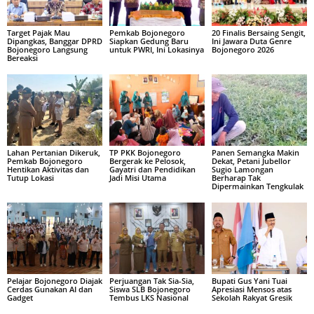
Target Pajak Mau
Pemkab Bojonegoro
20 Finalis Bersaing Sengit,
Dipangkas, Banggar DPRD
Siapkan Gedung Baru
Ini Jawara Duta Genre
Bojonegoro Langsung
untuk PWRI, Ini Lokasinya
Bojonegoro 2026
Bereaksi
Lahan Pertanian Dikeruk,
TP PKK Bojonegoro
Panen Semangka Makin
Pemkab Bojonegoro
Bergerak ke Pelosok,
Dekat, Petani Jubellor
Hentikan Aktivitas dan
Gayatri dan Pendidikan
Sugio Lamongan
Tutup Lokasi
Jadi Misi Utama
Berharap Tak
Dipermainkan Tengkulak
Pelajar Bojonegoro Diajak
Perjuangan Tak Sia-Sia,
Bupati Gus Yani Tuai
Cerdas Gunakan AI dan
Siswa SLB Bojonegoro
Apresiasi Mensos atas
Gadget
Tembus LKS Nasional
Sekolah Rakyat Gresik