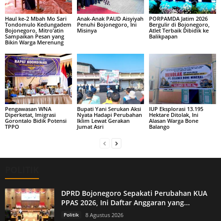
Haul ke-2 Mbah Mo Sari
Anak-Anak PAUD Aisyiyah
PORPAMDA Jatim 2026
Tondomulo Kedungadem
Penuhi Bojonegoro, Ini
Bergulir di Bojonegoro,
Bojonegoro, Mitro’atin
Misinya
Atlet Terbaik Dibidik ke
Sampaikan Pesan yang
Balikpapan
Bikin Warga Merenung
Pengawasan WNA
Bupati Yani Serukan Aksi
IUP Eksplorasi 13.195
Diperketat, Imigrasi
Nyata Hadapi Perubahan
Hektare Ditolak, Ini
Gorontalo Bidik Potensi
Iklim Lewat Gerakan
Alasan Warga Bone
TPPO
Jumat Asri
Balango
POLITIK
DPRD Bojonegoro Sepakati Perubahan KUA
PPAS 2026, Ini Daftar Anggaran yang...
Politik
8 Agustus 2026