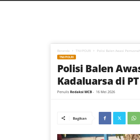
C
a
h
a
y
a
B
a
Beranda
TNI/POLRI
Polisi Balen Awasi Pemusna
r
TNI/POLRI
u
Polisi Balen Aw
Kadaluarsa di PT
Penulis
Redaksi MCB
-
16 Mei 2026
Bagikan