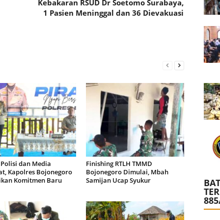
Kebakaran RSUD Dr Soetomo Surabaya,
1 Pasien Meninggal dan 36 Dievakuasi
 Polisi dan Media
Finishing RTLH TMMD
t, Kapolres Bojonegoro
Bojonegoro Dimulai, Mbah
kan Komitmen Baru
Samijan Ucap Syukur
BAT
TE
885