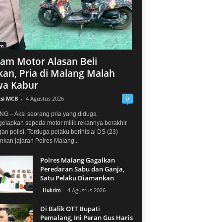
im
jam Motor Alasan Beli
an, Pria di Malang Malah
a Kabur
si MCB
-
4 Agustus 2026
0
G – Aksi seorang pria yang diduga
elapkan sepeda motor milik rekannya berakhir
gan polisi. Terduga pelaku berinisial DS (23)
kan jajaran Polres Malang...
Polres Malang Gagalkan
Peredaran Sabu dan Ganja,
Satu Pelaku Diamankan
Hukrim
4 Agustus 2026
Di Balik OTT Bupati
Pemalang, Ini Peran Gus Haris