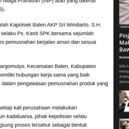
ti Niaga Pranasari (INP) atau yang dikenal
6).
tah Kapolsek Balen AKP Sri Windiarto, S.H.
Hukr
 selaku Ps. Kanit SPK bersama sejumlah
Pin
Mak
es pemusnahan berjalan aman dan sesuai
Baw
Redak
Margomulyo, Kecamatan Balen, Kabupaten
MALAN
mengg
memiliki hubungan kerja sama yang baik
di tan
diaman
a dalam pengawasan pemusnahan produk yang
setiap kali perusahaan melakukan
 kadaluarsa, pihak kepolisian selalu
gsung proses tersebut sebagai bentuk