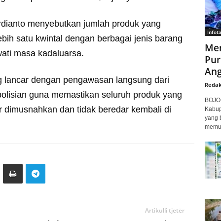
Ardianto menyebutkan jumlah produk yang
Infot
ih satu kwintal dengan berbagai jenis barang
Men
ati masa kadaluarsa.
Pur
Ang
 lancar dengan pengawasan langsung dari
Redak
polisian guna memastikan seluruh produk yang
BOJON
r dimusnahkan dan tidak beredar kembali di
Kabup
yang 
memuk
Artikulli tjetër