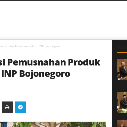
han Produk Kadaluarsa di PT INP Bojonegoro
POL
asi Pemusnahan Produk
 INP Bojonegoro