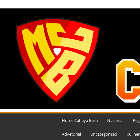
KAMIS, AGUSTUS 6, 2026
M
e
Home Cahaya Baru
Nasional
Reg
d
i
Advetorial
Uncategorized
Kuliner
a