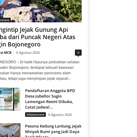
aiment
gintip Jejak Gunung Api
ba dari Puncak Negeri Atas
in Bojonegoro
si MCB
-
6 Agustus 2026
0
EGORO – Di balik hijaunya perbukitan selatan
aten Bojonegoro, terdapat sebuah kawasan
bukan hanya menawarkan panorama alam
au, tetapi juga menyimpan jejak sejarah...
Pendaftaran Anggota BPD
Desa Jubellor Sugio
Lamongan Resmi Dibuka,
Catat Jadwal...
Infotaiment
6 Agustus 2026
Pesona Kedung Lantung, Jejak
Minyak Bumi yang Jadi Daya
Tarik Wisata...