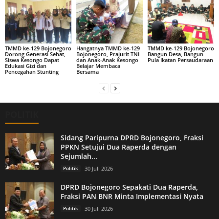
TMMD ke-129 Bojonegoro
Hangatnya TMMD ke-129
TMMD ke-129 Bojonegoro
Dorong Generasi Sehat,
Bojonegoro, Prajurit TNI
Bangun Desa, Bangun
Siswa Kesongo Dapat
dan Anak-Anak Kesongo
Pula Ikatan Persaudaraan
Edukasi Gizi dan
Belajar Membaca
Pencegahan Stunting
Bersama
POLITIK
Sidang Paripurna DPRD Bojonegoro, Fraksi
PPKN Setujui Dua Raperda dengan
Sejumlah...
Politik
30 Juli 2026
DPRD Bojonegoro Sepakati Dua Raperda,
Fraksi PAN BNR Minta Implementasi Nyata
Politik
30 Juli 2026