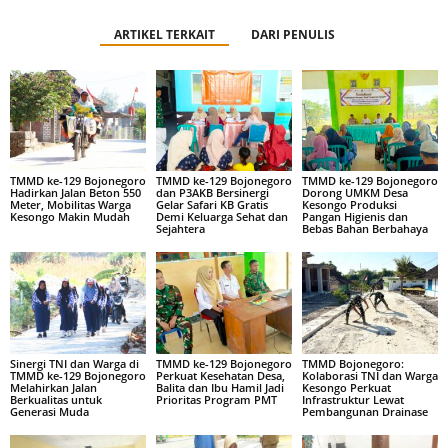
ARTIKEL TERKAIT
DARI PENULIS
TMMD ke-129 Bojonegoro
TMMD ke-129 Bojonegoro
TMMD ke-129 Bojonegoro
Hadirkan Jalan Beton 550
dan P3AKB Bersinergi
Dorong UMKM Desa
Meter, Mobilitas Warga
Gelar Safari KB Gratis
Kesongo Produksi
Kesongo Makin Mudah
Demi Keluarga Sehat dan
Pangan Higienis dan
Sejahtera
Bebas Bahan Berbahaya
Sinergi TNI dan Warga di
TMMD ke-129 Bojonegoro
TMMD Bojonegoro:
TMMD ke-129 Bojonegoro
Perkuat Kesehatan Desa,
Kolaborasi TNI dan Warga
Melahirkan Jalan
Balita dan Ibu Hamil Jadi
Kesongo Perkuat
Berkualitas untuk
Prioritas Program PMT
Infrastruktur Lewat
Generasi Muda
Pembangunan Drainase