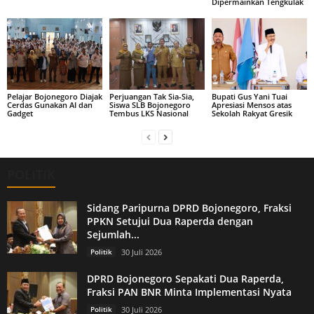
Dipermainkan Tengkulak
Pelajar Bojonegoro Diajak
Perjuangan Tak Sia-Sia,
Bupati Gus Yani Tuai
Cerdas Gunakan AI dan
Siswa SLB Bojonegoro
Apresiasi Mensos atas
Gadget
Tembus LKS Nasional
Sekolah Rakyat Gresik
POLITIK
Sidang Paripurna DPRD Bojonegoro, Fraksi
PPKN Setujui Dua Raperda dengan
Sejumlah...
Politik
30 Juli 2026
DPRD Bojonegoro Sepakati Dua Raperda,
Fraksi PAN BNR Minta Implementasi Nyata
Politik
30 Juli 2026