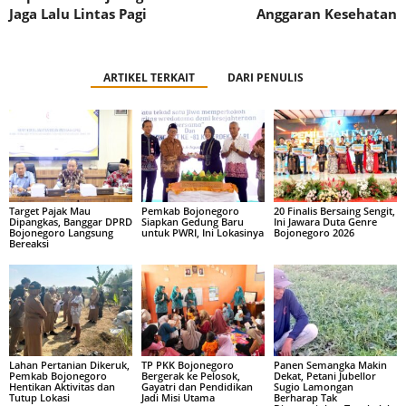
Jaga Lalu Lintas Pagi
Anggaran Kesehatan
ARTIKEL TERKAIT
DARI PENULIS
Target Pajak Mau
Pemkab Bojonegoro
20 Finalis Bersaing Sengit,
Dipangkas, Banggar DPRD
Siapkan Gedung Baru
Ini Jawara Duta Genre
Bojonegoro Langsung
untuk PWRI, Ini Lokasinya
Bojonegoro 2026
Bereaksi
Lahan Pertanian Dikeruk,
TP PKK Bojonegoro
Panen Semangka Makin
Pemkab Bojonegoro
Bergerak ke Pelosok,
Dekat, Petani Jubellor
Hentikan Aktivitas dan
Gayatri dan Pendidikan
Sugio Lamongan
Tutup Lokasi
Jadi Misi Utama
Berharap Tak