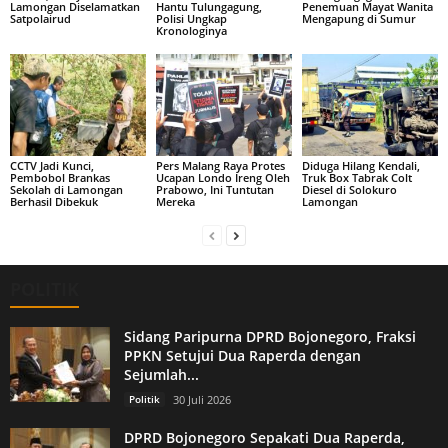
Lamongan Diselamatkan
Hantu Tulungagung,
Penemuan Mayat Wanita
Satpolairud
Polisi Ungkap
Mengapung di Sumur
Kronologinya
CCTV Jadi Kunci,
Pers Malang Raya Protes
Diduga Hilang Kendali,
Pembobol Brankas
Ucapan Londo Ireng Oleh
Truk Box Tabrak Colt
Sekolah di Lamongan
Prabowo, Ini Tuntutan
Diesel di Solokuro
Berhasil Dibekuk
Mereka
Lamongan
POLITIK
Sidang Paripurna DPRD Bojonegoro, Fraksi
PPKN Setujui Dua Raperda dengan
Sejumlah...
Politik
30 Juli 2026
DPRD Bojonegoro Sepakati Dua Raperda,