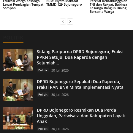
Edukasi Warga Kesongo
Bukti Nyata Manfaat
Pererat Kemanunggalan
Lewat Pembagian Tempat
TMMD 129 Bojonegoro
TNI dan Rakyat, Babinsa
Sampah
Kesongo Bangun Dialog
Bersama Warga
POLITIK
Sidang Paripurna DPRD Bojonegoro, Fraksi
PPKN Setujui Dua Raperda dengan
Sejumlah...
Politik
30 Juli 2026
DPRD Bojonegoro Sepakati Dua Raperda,
Fraksi PAN BNR Minta Implementasi Nyata
Politik
30 Juli 2026
DPRD Bojonegoro Resmikan Dua Perda
Unggulan, Pariwisata dan Kabupaten Layak
Anak
Politik
30 Juli 2026