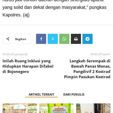
yang solid dan dekat dengan masyarakat,” pungkas
Kapolres. (aj)
Bagikan
Artikulli paraprak
Artikulli tjetër
Inilah Ruang Inklusi yang
Langkah Serempak di
Hidupkan Harapan Difabel
Bawah Panas Monas,
di Bojonegoro
Pangdivif 2 Kostrad
Pimpin Pasukan Kostrad
ARTIKEL TERKAIT
DARI PENULIS