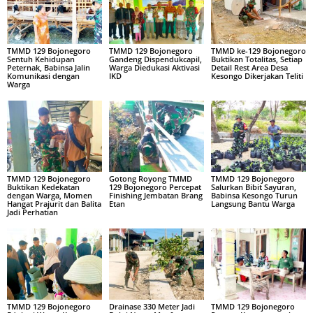
TMMD 129 Bojonegoro
TMMD 129 Bojonegoro
TMMD ke-129 Bojonegoro
Sentuh Kehidupan
Gandeng Dispendukcapil,
Buktikan Totalitas, Setiap
Peternak, Babinsa Jalin
Warga Diedukasi Aktivasi
Detail Rest Area Desa
Komunikasi dengan
IKD
Kesongo Dikerjakan Teliti
Warga
TMMD 129 Bojonegoro
Gotong Royong TMMD
TMMD 129 Bojonegoro
Buktikan Kedekatan
129 Bojonegoro Percepat
Salurkan Bibit Sayuran,
dengan Warga, Momen
Finishing Jembatan Brang
Babinsa Kesongo Turun
Hangat Prajurit dan Balita
Etan
Langsung Bantu Warga
Jadi Perhatian
TMMD 129 Bojonegoro
Drainase 330 Meter Jadi
TMMD 129 Bojonegoro