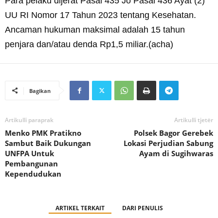
Para pelaku dijerat Pasal 435 Jo Pasal 436 Ayat (2)
UU RI Nomor 17 Tahun 2023 tentang Kesehatan.
Ancaman hukuman maksimal adalah 15 tahun
penjara dan/atau denda Rp1,5 miliar.(acha)
Bagikan
Artikulli paraprak
Artikulli tjetër
Menko PMK Pratikno
Polsek Bagor Gerebek
Sambut Baik Dukungan
Lokasi Perjudian Sabung
UNFPA Untuk
Ayam di Sugihwaras
Pembangunan
Kependudukan
ARTIKEL TERKAIT
DARI PENULIS