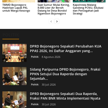
TMMD Bojonegoro
Saat Sumur Mulai Kering,
Kapolresta Malang
Hadirkan Lapak PKL
8.000 Liter Air Bersih
Gandeng PCNU, Edukasi
untuk Warga Kesongo
Datang ke Desa Bondol
dan Pencegahan Jadi
Ngambon Bojonegoro
Strategi
POLITIK
DPRD Bojonegoro Sepakati Perubahan KUA
PPAS 2026, Ini Daftar Anggaran yang...
Politik
8 Agustus 2026
Sidang Paripurna DPRD Bojonegoro, Fraksi
PPKN Setujui Dua Raperda dengan
Sejumlah...
Politik
30 Juli 2026
DPRD Bojonegoro Sepakati Dua Raperda,
Fraksi PAN BNR Minta Implementasi Nyata
Politik
30 Juli 2026