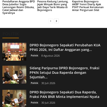
Pendaftaran Anggota BPD
Pesona Kedung Lantung,
Kapolres Bojonegoro
Desa Jubellor Sugio
Jejak Minyak Bumi yang
AKBP Yenni Diarty Ajak
Lamongan Resmi Dibuka,
Jadi Daya Tarik Wisata di
PSHT Perkuat Kerukunan
Catat Jadwal dan
Bojonegoro
Antar Perguruan Silat
Syaratnya
POLITIK
DPRD Bojonegoro Sepakati Perubahan KUA
PPAS 2026, Ini Daftar Anggaran yang...
Politik
8 Agustus 2026
Sidang Paripurna DPRD Bojonegoro, Fraksi
PPKN Setujui Dua Raperda dengan
Sejumlah...
Politik
30 Juli 2026
DPRD Bojonegoro Sepakati Dua Raperda,
Fraksi PAN BNR Minta Implementasi Nyata
Politik
30 Juli 2026