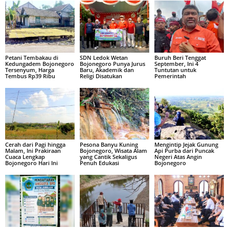
Petani Tembakau di
SDN Ledok Wetan
Buruh Beri Tenggat
Kedungadem Bojonegoro
Bojonegoro Punya Jurus
September, Ini 4
Tersenyum, Harga
Baru, Akademik dan
Tuntutan untuk
Tembus Rp39 Ribu
Religi Disatukan
Pemerintah
Cerah dari Pagi hingga
Pesona Banyu Kuning
Mengintip Jejak Gunung
Malam, Ini Prakiraan
Bojonegoro, Wisata Alam
Api Purba dari Puncak
Cuaca Lengkap
yang Cantik Sekaligus
Negeri Atas Angin
Bojonegoro Hari Ini
Penuh Edukasi
Bojonegoro