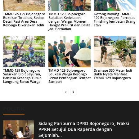
TMMD ke-129 Bojonegoro
TMMD 129 Bojonegoro
Gotong Royong TMMD
Buktikan Totalitas, Setiap
Buktikan Kedekatan
129 Bojonegoro Percepat
Detail Rest Area Desa
dengan Warga, Momen
Finishing Jembatan Brang
Kesongo Dikerjakan Teliti
Hangat Prajurit dan Balita
Etan
Jadi Perhatian
TMMD 129 Bojonegoro
TMMD 129 Bojonegoro
Drainase 330 Meter Jadi
Salurkan Bibit Sayuran,
Edukasi Warga Kesongo
Bukti Nyata Manfaat
Babinsa Kesongo Turun
Lewat Pembagian Tempat
TMMD 129 Bojonegoro
Langsung Bantu Warga
Sampah
POLITIK
Sidang Paripurna DPRD Bojonegoro, Fraksi
PPKN Setujui Dua Raperda dengan
Sejumlah...