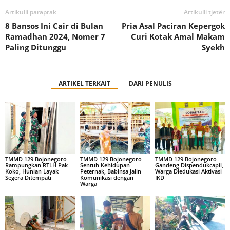
Artikulli paraprak
Artikulli tjetër
8 Bansos Ini Cair di Bulan
Pria Asal Paciran Kepergok
Ramadhan 2024, Nomer 7
Curi Kotak Amal Makam
Paling Ditunggu
Syekh
ARTIKEL TERKAIT
DARI PENULIS
TMMD 129 Bojonegoro
TMMD 129 Bojonegoro
TMMD 129 Bojonegoro
Rampungkan RTLH Pak
Sentuh Kehidupan
Gandeng Dispendukcapil,
Koko, Hunian Layak
Peternak, Babinsa Jalin
Warga Diedukasi Aktivasi
Segera Ditempati
Komunikasi dengan
IKD
Warga