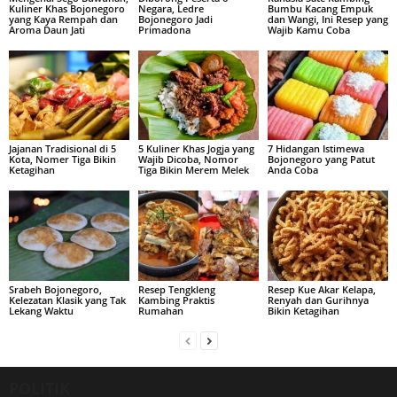
Kuliner Khas Bojonegoro
Negara, Ledre
Bumbu Kacang Empuk
yang Kaya Rempah dan
Bojonegoro Jadi
dan Wangi, Ini Resep yang
Aroma Daun Jati
Primadona
Wajib Kamu Coba
Jajanan Tradisional di 5
5 Kuliner Khas Jogja yang
7 Hidangan Istimewa
Kota, Nomer Tiga Bikin
Wajib Dicoba, Nomor
Bojonegoro yang Patut
Ketagihan
Tiga Bikin Merem Melek
Anda Coba
Srabeh Bojonegoro,
Resep Tengkleng
Resep Kue Akar Kelapa,
Kelezatan Klasik yang Tak
Kambing Praktis
Renyah dan Gurihnya
Lekang Waktu
Rumahan
Bikin Ketagihan
POLITIK