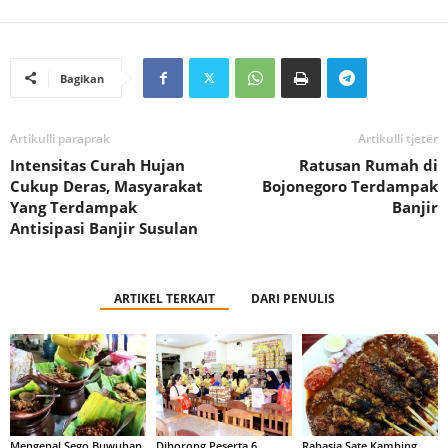
Bagikan
Artikulli paraprak
Artikulli tjetër
Intensitas Curah Hujan
Ratusan Rumah di
Cukup Deras, Masyarakat
Bojonegoro Terdampak
Yang Terdampak
Banjir
Antisipasi Banjir Susulan
ARTIKEL TERKAIT
DARI PENULIS
Mengenal Sego Buwuhan,
Diborong Peserta 6
Rahasia Sate Kambing