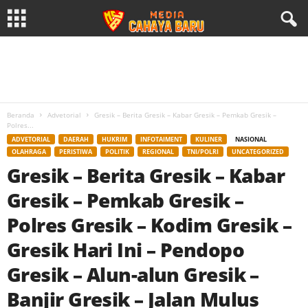
Beranda
Advetorial
Gresik – Berita Gresik – Kabar Gresik – Pemkab Gresik –
Polres...
ADVETORIAL
DAERAH
HUKRIM
INFOTAIMENT
KULINER
NASIONAL
OLAHRAGA
PERISTIWA
POLITIK
REGIONAL
TNI/POLRI
UNCATEGORIZED
Gresik – Berita Gresik – Kabar
Gresik – Pemkab Gresik –
Polres Gresik – Kodim Gresik –
Gresik Hari Ini – Pendopo
Gresik – Alun-alun Gresik –
Banjir Gresik – Jalan Mulus