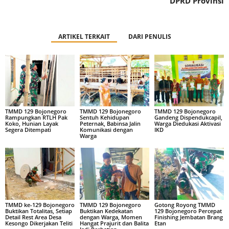
DPRD Provinsi
ARTIKEL TERKAIT
DARI PENULIS
TMMD 129 Bojonegoro
TMMD 129 Bojonegoro
TMMD 129 Bojonegoro
Rampungkan RTLH Pak
Sentuh Kehidupan
Gandeng Dispendukcapil,
Koko, Hunian Layak
Peternak, Babinsa Jalin
Warga Diedukasi Aktivasi
Segera Ditempati
Komunikasi dengan
IKD
Warga
TMMD ke-129 Bojonegoro
TMMD 129 Bojonegoro
Gotong Royong TMMD
Buktikan Totalitas, Setiap
Buktikan Kedekatan
129 Bojonegoro Percepat
Detail Rest Area Desa
dengan Warga, Momen
Finishing Jembatan Brang
Kesongo Dikerjakan Teliti
Hangat Prajurit dan Balita
Etan