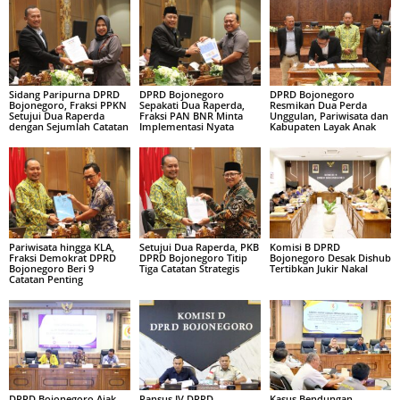
Sidang Paripurna DPRD
DPRD Bojonegoro
DPRD Bojonegoro
Bojonegoro, Fraksi PPKN
Sepakati Dua Raperda,
Resmikan Dua Perda
Setujui Dua Raperda
Fraksi PAN BNR Minta
Unggulan, Pariwisata dan
dengan Sejumlah Catatan
Implementasi Nyata
Kabupaten Layak Anak
Pariwisata hingga KLA,
Setujui Dua Raperda, PKB
Komisi B DPRD
Fraksi Demokrat DPRD
DPRD Bojonegoro Titip
Bojonegoro Desak Dishub
Bojonegoro Beri 9
Tiga Catatan Strategis
Tertibkan Jukir Nakal
Catatan Penting
DPRD Bojonegoro Ajak
Pansus IV DPRD
Kasus Bendungan