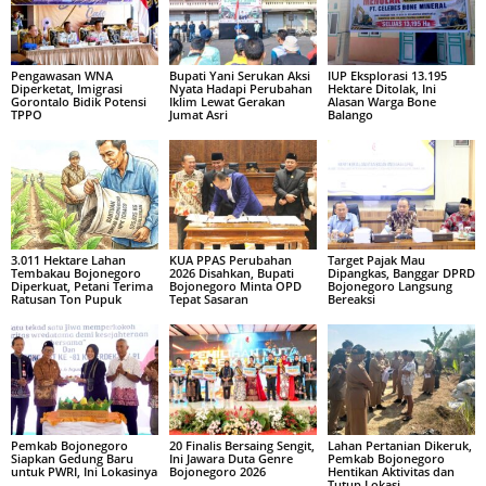
Pengawasan WNA
Bupati Yani Serukan Aksi
IUP Eksplorasi 13.195
Diperketat, Imigrasi
Nyata Hadapi Perubahan
Hektare Ditolak, Ini
Gorontalo Bidik Potensi
Iklim Lewat Gerakan
Alasan Warga Bone
TPPO
Jumat Asri
Balango
3.011 Hektare Lahan
KUA PPAS Perubahan
Target Pajak Mau
Tembakau Bojonegoro
2026 Disahkan, Bupati
Dipangkas, Banggar DPRD
Diperkuat, Petani Terima
Bojonegoro Minta OPD
Bojonegoro Langsung
Ratusan Ton Pupuk
Tepat Sasaran
Bereaksi
Pemkab Bojonegoro
20 Finalis Bersaing Sengit,
Lahan Pertanian Dikeruk,
Siapkan Gedung Baru
Ini Jawara Duta Genre
Pemkab Bojonegoro
untuk PWRI, Ini Lokasinya
Bojonegoro 2026
Hentikan Aktivitas dan
Tutup Lokasi