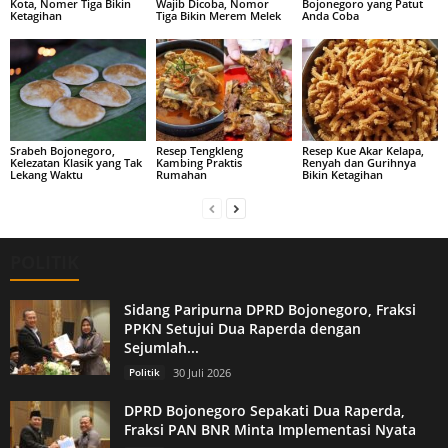
Kota, Nomer Tiga Bikin
Wajib Dicoba, Nomor
Bojonegoro yang Patut
Ketagihan
Tiga Bikin Merem Melek
Anda Coba
Srabeh Bojonegoro,
Resep Tengkleng
Resep Kue Akar Kelapa,
Kelezatan Klasik yang Tak
Kambing Praktis
Renyah dan Gurihnya
Lekang Waktu
Rumahan
Bikin Ketagihan
POLITIK
Sidang Paripurna DPRD Bojonegoro, Fraksi
PPKN Setujui Dua Raperda dengan
Sejumlah...
Politik
30 Juli 2026
DPRD Bojonegoro Sepakati Dua Raperda,
Fraksi PAN BNR Minta Implementasi Nyata