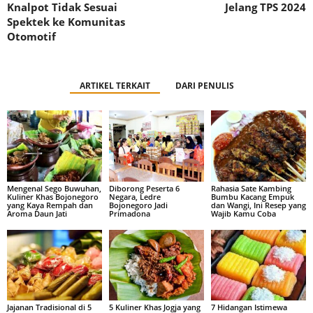
Knalpot Tidak Sesuai
Jelang TPS 2024
Spektek ke Komunitas
Otomotif
ARTIKEL TERKAIT
DARI PENULIS
Mengenal Sego Buwuhan,
Diborong Peserta 6
Rahasia Sate Kambing
Kuliner Khas Bojonegoro
Negara, Ledre
Bumbu Kacang Empuk
yang Kaya Rempah dan
Bojonegoro Jadi
dan Wangi, Ini Resep yang
Aroma Daun Jati
Primadona
Wajib Kamu Coba
Jajanan Tradisional di 5
5 Kuliner Khas Jogja yang
7 Hidangan Istimewa