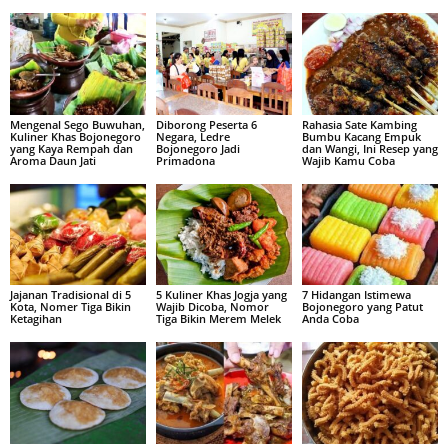
Mengenal Sego Buwuhan,
Diborong Peserta 6
Rahasia Sate Kambing
Kuliner Khas Bojonegoro
Negara, Ledre
Bumbu Kacang Empuk
yang Kaya Rempah dan
Bojonegoro Jadi
dan Wangi, Ini Resep yang
Aroma Daun Jati
Primadona
Wajib Kamu Coba
Jajanan Tradisional di 5
5 Kuliner Khas Jogja yang
7 Hidangan Istimewa
Kota, Nomer Tiga Bikin
Wajib Dicoba, Nomor
Bojonegoro yang Patut
Ketagihan
Tiga Bikin Merem Melek
Anda Coba