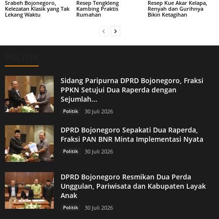
Srabeh Bojonegoro,
Resep Tengkleng
Resep Kue Akar Kelapa,
Kelezatan Klasik yang Tak
Kambing Praktis
Renyah dan Gurihnya
Lekang Waktu
Rumahan
Bikin Ketagihan
POLITIK
Sidang Paripurna DPRD Bojonegoro, Fraksi
PPKN Setujui Dua Raperda dengan
Sejumlah...
Politik
30 Juli 2026
DPRD Bojonegoro Sepakati Dua Raperda,
Fraksi PAN BNR Minta Implementasi Nyata
Politik
30 Juli 2026
DPRD Bojonegoro Resmikan Dua Perda
Unggulan, Pariwisata dan Kabupaten Layak
Anak
Politik
30 Juli 2026