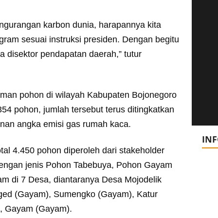
gurangan karbon dunia, harapannya kita
am sesuai instruksi presiden. Dengan begitu
ya disektor pendapatan daerah,” tutur
aman pohon di wilayah Kabupaten Bojonegoro
4 pohon, jumlah tersebut terus ditingkatkan
unan angka emisi gas rumah kaca.
IN
total 4.450 pohon diperoleh dari stakeholder
 dengan jenis Pohon Tabebuya, Pohon Gayam
m di 7 Desa, diantaranya Desa Mojodelik
Beged (Gayam), Sumengko (Gayam), Katur
), Gayam (Gayam).