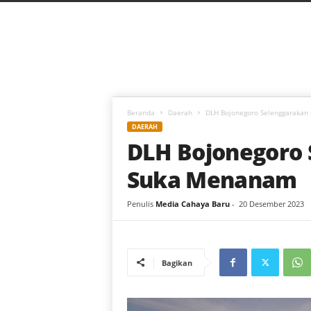
C
a
h
a
y
a
B
a
Beranda
Daerah
DLH Bojonegoro Selenggaraka
r
DAERAH
u
DLH Bojonegoro
Suka Menanam
Penulis
Media Cahaya Baru
-
20 Desember 2023
Bagikan