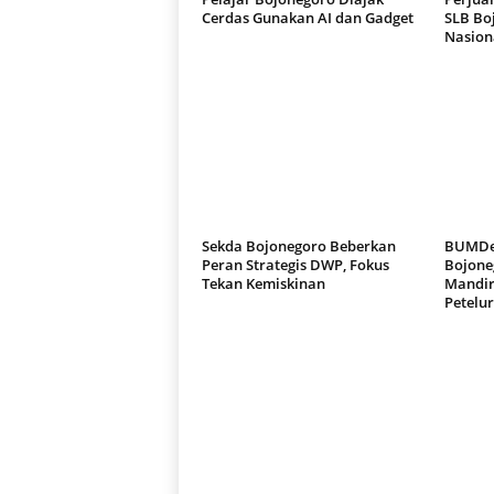
Cerdas Gunakan AI dan Gadget
SLB Bo
Nasion
Sekda Bojonegoro Beberkan
BUMDes
Peran Strategis DWP, Fokus
Bojone
Tekan Kemiskinan
Mandir
Petelur