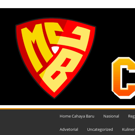
JUMAT, AGUSTUS 7, 2026
M
e
Home Cahaya Baru
Nasional
Reg
d
i
Advetorial
Uncategorized
Kuliner
a