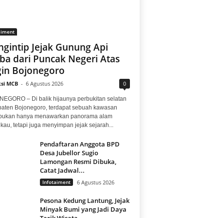
aiment
gintip Jejak Gunung Api
ba dari Puncak Negeri Atas
in Bojonegoro
si MCB
-
6 Agustus 2026
0
EGORO – Di balik hijaunya perbukitan selatan
aten Bojonegoro, terdapat sebuah kawasan
bukan hanya menawarkan panorama alam
au, tetapi juga menyimpan jejak sejarah...
Pendaftaran Anggota BPD
Desa Jubellor Sugio
Lamongan Resmi Dibuka,
Catat Jadwal...
Infotaiment
6 Agustus 2026
Pesona Kedung Lantung, Jejak
Minyak Bumi yang Jadi Daya
Tarik Wisata...