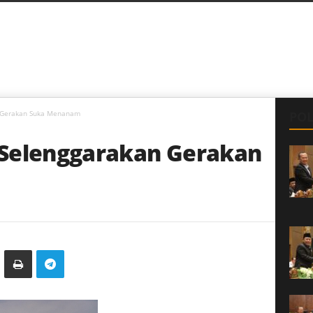
n Gerakan Suka Menanam
POL
 Selenggarakan Gerakan