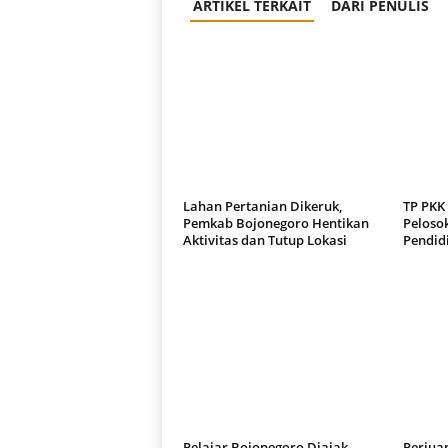
ARTIKEL TERKAIT
DARI PENULIS
Lahan Pertanian Dikeruk,
TP PKK
Pemkab Bojonegoro Hentikan
Pelosok
Aktivitas dan Tutup Lokasi
Pendid
Pelajar Bojonegoro Diajak
Perjuan