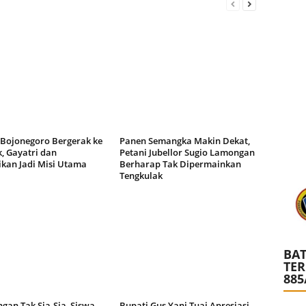
 Bojonegoro Bergerak ke
Panen Semangka Makin Dekat,
, Gayatri dan
Petani Jubellor Sugio Lamongan
ikan Jadi Misi Utama
Berharap Tak Dipermainkan
Tengkulak
BAT
TE
885
gan Tak Sia-Sia, Siswa
Bupati Gus Yani Tuai Apresiasi