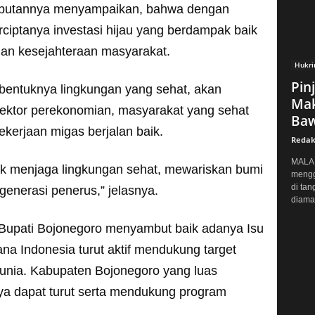
mbutannya menyampaikan, bahwa dengan
iptanya investasi hijau yang berdampak baik
dan kesejahteraan masyarakat.
Hukr
Pin
bentuknya lingkungan yang sehat, akan
Mak
 sektor perekonomian, masyarakat yang sehat
Baw
kerjaan migas berjalan baik.
Redak
MALAN
uk menjaga lingkungan sehat, mewariskan bumi
mengg
di tan
generasi penerus,” jelasnya.
diaman
j Bupati Bojonegoro menyambut baik adanya Isu
a Indonesia turut aktif mendukung target
nia. Kabupaten Bojonegoro yang luas
a dapat turut serta mendukung program