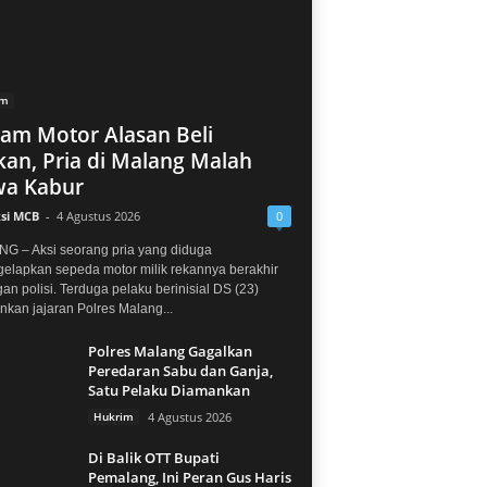
im
jam Motor Alasan Beli
an, Pria di Malang Malah
a Kabur
si MCB
-
4 Agustus 2026
0
G – Aksi seorang pria yang diduga
elapkan sepeda motor milik rekannya berakhir
gan polisi. Terduga pelaku berinisial DS (23)
kan jajaran Polres Malang...
Polres Malang Gagalkan
Peredaran Sabu dan Ganja,
Satu Pelaku Diamankan
Hukrim
4 Agustus 2026
Di Balik OTT Bupati
Pemalang, Ini Peran Gus Haris