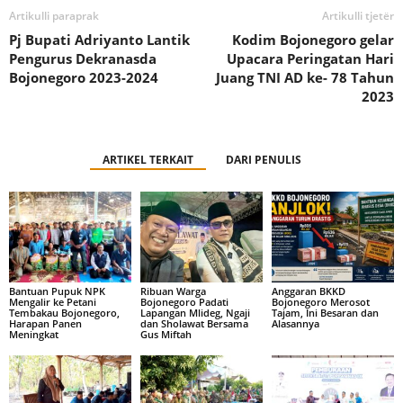
Artikulli paraprak
Artikulli tjetër
Pj Bupati Adriyanto Lantik
Kodim Bojonegoro gelar
Pengurus Dekranasda
Upacara Peringatan Hari
Bojonegoro 2023-2024
Juang TNI AD ke- 78 Tahun
2023
ARTIKEL TERKAIT
DARI PENULIS
Bantuan Pupuk NPK
Ribuan Warga
Anggaran BKKD
Mengalir ke Petani
Bojonegoro Padati
Bojonegoro Merosot
Tembakau Bojonegoro,
Lapangan Mlideg, Ngaji
Tajam, Ini Besaran dan
Harapan Panen
dan Sholawat Bersama
Alasannya
Meningkat
Gus Miftah