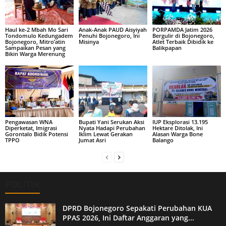
Haul ke-2 Mbah Mo Sari
Anak-Anak PAUD Aisyiyah
PORPAMDA Jatim 2026
Tondomulo Kedungadem
Penuhi Bojonegoro, Ini
Bergulir di Bojonegoro,
Bojonegoro, Mitro’atin
Misinya
Atlet Terbaik Dibidik ke
Sampaikan Pesan yang
Balikpapan
Bikin Warga Merenung
Pengawasan WNA
Bupati Yani Serukan Aksi
IUP Eksplorasi 13.195
Diperketat, Imigrasi
Nyata Hadapi Perubahan
Hektare Ditolak, Ini
Gorontalo Bidik Potensi
Iklim Lewat Gerakan
Alasan Warga Bone
TPPO
Jumat Asri
Balango
POLITIK
DPRD Bojonegoro Sepakati Perubahan KUA
PPAS 2026, Ini Daftar Anggaran yang...