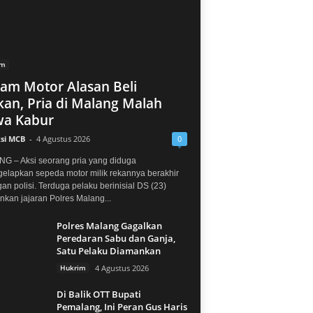
im
jam Motor Alasan Beli
an, Pria di Malang Malah
a Kabur
si MCB
-
4 Agustus 2026
0
G – Aksi seorang pria yang diduga
elapkan sepeda motor milik rekannya berakhir
gan polisi. Terduga pelaku berinisial DS (23)
kan jajaran Polres Malang...
Polres Malang Gagalkan
Peredaran Sabu dan Ganja,
Satu Pelaku Diamankan
Hukrim
4 Agustus 2026
Di Balik OTT Bupati
Pemalang, Ini Peran Gus Haris