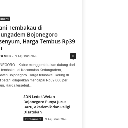
aiment
ani Tembakau di
dungadem Bojonegoro
senyum, Harga Tembus Rp39
u
si MCB
-
9 Agustus 2026
0
EGORO – Kabar menggembirakan datang dari
i tembakau di Kecamatan Kedungadem,
aten Bojonegoro. Harga tembakau kering di
at petani dilaporkan mencapai Rp39.000 per
am. Harga tersebut...
SDN Ledok Wetan
Bojonegoro Punya Jurus
Baru, Akademik dan Religi
Disatukan
Infotaiment
9 Agustus 2026