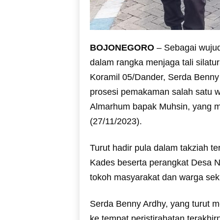
BOJONEGORO
– Sebagai wujud
dalam rangka menjaga tali silat
Koramil 05/Dander, Serda Benny
prosesi pemakaman salah satu
Almarhum bapak Muhsin, yang me
(27/11/2023).
Turut hadir pula dalam takziah 
Kades beserta perangkat Desa 
tokoh masyarakat dan warga seki
Serda Benny Ardhy, yang turut 
ke tempat peristirahatan terak