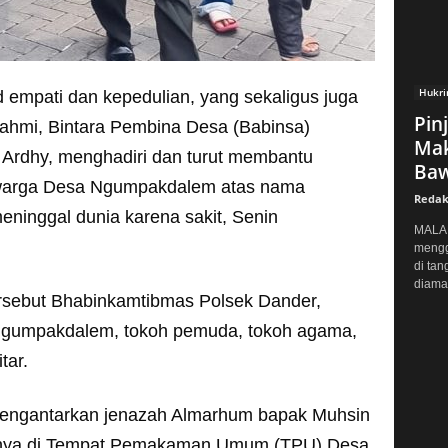
Hukr
 empati dan kepedulian, yang sekaligus juga
Pin
urahmi, Bintara Pembina Desa (Babinsa)
Mak
 Ardhy, menghadiri dan turut membantu
Baw
 warga Desa Ngumpakdalem atas nama
Redak
ninggal dunia karena sakit, Senin
MALAN
mengg
di tan
diaman
tersebut Bhabinkamtibmas Polsek Dander,
Ngumpakdalem, tokoh pemuda, tokoh agama,
tar.
mengantarkan jenazah Almarhum bapak Muhsin
hirnya di Tempat Pemakaman Umum (TPU) Desa