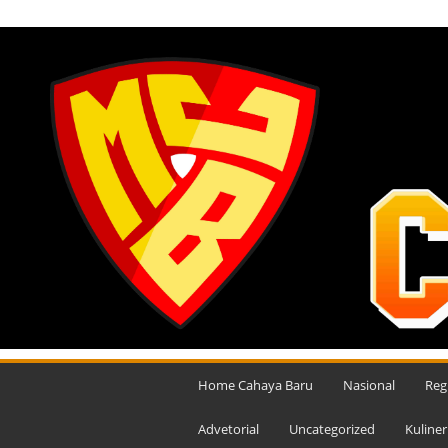
MINGGU, AGUSTUS 9, 2026
M
e
Home Cahaya Baru
Nasional
Reg
d
i
Advetorial
Uncategorized
Kuliner
a