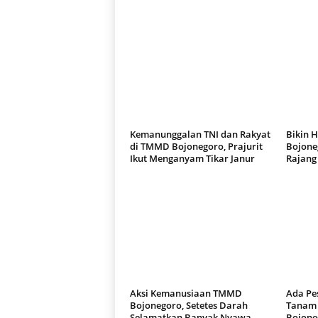
Kemanunggalan TNI dan Rakyat
Bikin 
di TMMD Bojonegoro, Prajurit
Bojone
Ikut Menganyam Tikar Janur
Rajang
Aksi Kemanusiaan TMMD
Ada Pes
Bojonegoro, Setetes Darah
Tanam
Selamatkan Banyak Nyawa
Bojone