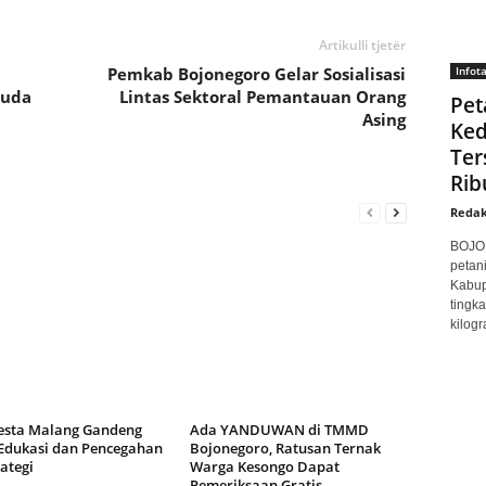
Artikulli tjetër
Pemkab Bojonegoro Gelar Sosialisasi
Infot
Muda
Lintas Sektoral Pemantauan Orang
Pet
Asing
Ke
Ter
Rib
Redak
BOJON
petan
Kabup
tingk
kilogr
esta Malang Gandeng
Ada YANDUWAN di TMMD
Edukasi dan Pencegahan
Bojonegoro, Ratusan Ternak
rategi
Warga Kesongo Dapat
Pemeriksaan Gratis