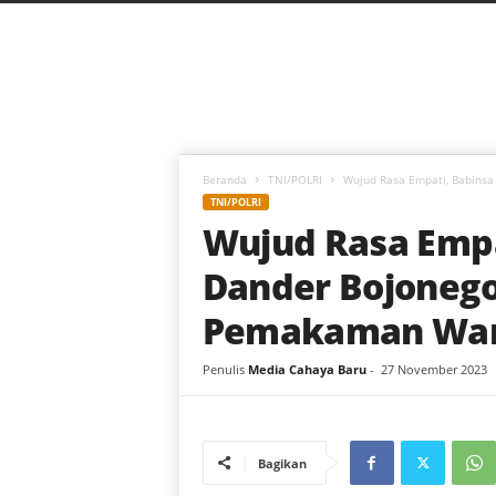
C
a
h
a
y
a
B
a
Beranda
TNI/POLRI
Wujud Rasa Empati, Babinsa
r
TNI/POLRI
u
Wujud Rasa Empa
Dander Bojonego
Pemakaman Wa
Penulis
Media Cahaya Baru
-
27 November 2023
Bagikan