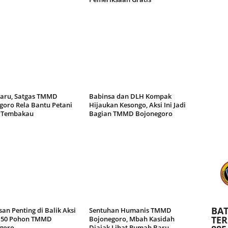
Haru, Satgas TMMD
Babinsa dan DLH Kompak
goro Rela Bantu Petani
Hijaukan Kesongo, Aksi Ini Jadi
 Tembakau
Bagian TMMD Bojonegoro
BAT
an Penting di Balik Aksi
Sentuhan Humanis TMMD
TE
 50 Pohon TMMD
Bojonegoro, Mbah Kasidah
goro
Diajak Lihat Rumah Baru