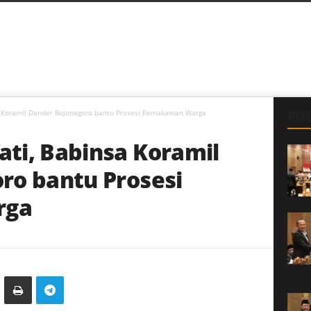
 Koramil Dander Bojonegoro bantu Prosesi Pemakaman Warga
POL
ti, Babinsa Koramil
ro bantu Prosesi
rga