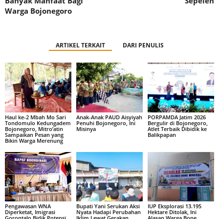
Banyak Manfaat Bagi
Sepeleh
Warga Bojonegoro
ARTIKEL TERKAIT
DARI PENULIS
Haul ke-2 Mbah Mo Sari
Anak-Anak PAUD Aisyiyah
PORPAMDA Jatim 2026
Tondomulo Kedungadem
Penuhi Bojonegoro, Ini
Bergulir di Bojonegoro,
Bojonegoro, Mitro’atin
Misinya
Atlet Terbaik Dibidik ke
Sampaikan Pesan yang
Balikpapan
Bikin Warga Merenung
Pengawasan WNA
Bupati Yani Serukan Aksi
IUP Eksplorasi 13.195
Diperketat, Imigrasi
Nyata Hadapi Perubahan
Hektare Ditolak, Ini
Gorontalo Bidik Potensi
Iklim Lewat Gerakan
Alasan Warga Bone