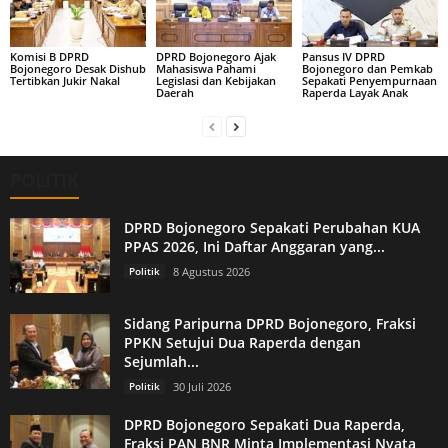
Komisi B DPRD
DPRD Bojonegoro Ajak
Pansus IV DPRD
Bojonegoro Desak Dishub
Mahasiswa Pahami
Bojonegoro dan Pemkab
Tertibkan Jukir Nakal
Legislasi dan Kebijakan
Sepakati Penyempurnaan
Daerah
Raperda Layak Anak
POLITIK
DPRD Bojonegoro Sepakati Perubahan KUA
PPAS 2026, Ini Daftar Anggaran yang...
Politik
8 Agustus 2026
Sidang Paripurna DPRD Bojonegoro, Fraksi
PPKN Setujui Dua Raperda dengan
Sejumlah...
Politik
30 Juli 2026
DPRD Bojonegoro Sepakati Dua Raperda,
Fraksi PAN BNR Minta Implementasi Nyata