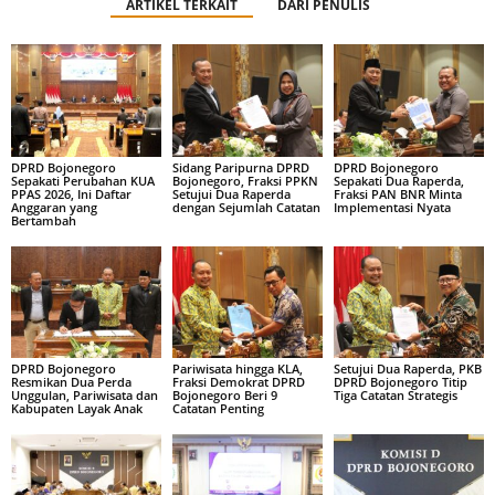
ARTIKEL TERKAIT
DARI PENULIS
DPRD Bojonegoro
Sidang Paripurna DPRD
DPRD Bojonegoro
Sepakati Perubahan KUA
Bojonegoro, Fraksi PPKN
Sepakati Dua Raperda,
PPAS 2026, Ini Daftar
Setujui Dua Raperda
Fraksi PAN BNR Minta
Anggaran yang
dengan Sejumlah Catatan
Implementasi Nyata
Bertambah
DPRD Bojonegoro
Pariwisata hingga KLA,
Setujui Dua Raperda, PKB
Resmikan Dua Perda
Fraksi Demokrat DPRD
DPRD Bojonegoro Titip
Unggulan, Pariwisata dan
Bojonegoro Beri 9
Tiga Catatan Strategis
Kabupaten Layak Anak
Catatan Penting