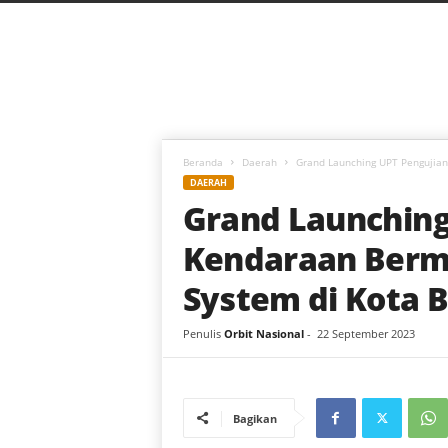
C
a
h
a
y
a
B
a
Beranda
Daerah
Grand Launching UPT Pengujian
r
DAERAH
u
Grand Launching
Kendaraan Bermo
System di Kota 
Penulis
Orbit Nasional
-
22 September 2023
Bagikan