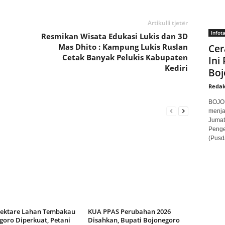
Artikulli tjetër
Infot
Resmikan Wisata Edukasi Lukis dan 3D
Mas Dhito : Kampung Lukis Ruslan
Cer
Cetak Banyak Pelukis Kabupaten
Ini
Kediri
Boj
Redak
BOJON
menja
Jumat
Penge
(Pusd
Hektare Lahan Tembakau
KUA PPAS Perubahan 2026
goro Diperkuat, Petani
Disahkan, Bupati Bojonegoro