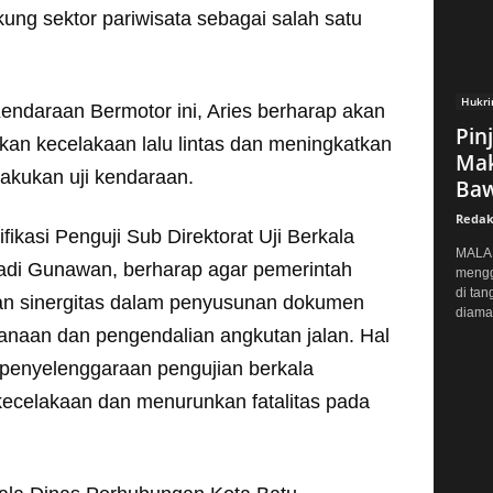
ng sektor pariwisata sebagai salah satu
Hukr
endaraan Bermotor ini, Aries berharap akan
Pin
an kecelakaan lalu lintas dan meningkatkan
Mak
akukan uji kendaraan.
Baw
Redak
fikasi Penguji Sub Direktorat Uji Berkala
MALAN
adi Gunawan, berharap agar pemerintah
mengg
di tan
an sinergitas dalam penyusunan dokumen
diaman
naan dan pengendalian angkutan jalan. Hal
 penyelenggaraan pengujian berkala
ecelakaan dan menurunkan fatalitas pada