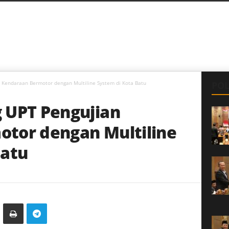
 Kendaraan Bermotor dengan Multiline System di Kota Batu
POL
 UPT Pengujian
tor dengan Multiline
Batu