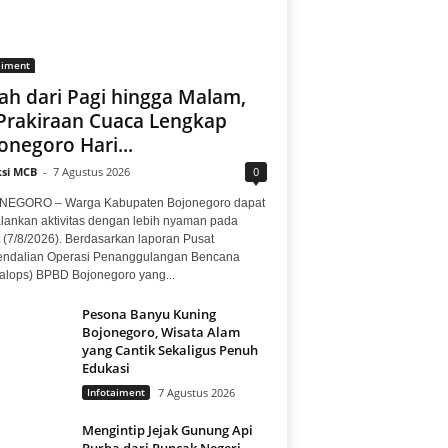
aiment
ah dari Pagi hingga Malam,
 Prakiraan Cuaca Lengkap
onegoro Hari...
si MCB
-
7 Agustus 2026
0
EGORO – Warga Kabupaten Bojonegoro dapat
lankan aktivitas dengan lebih nyaman pada
 (7/8/2026). Berdasarkan laporan Pusat
ndalian Operasi Penanggulangan Bencana
alops) BPBD Bojonegoro yang...
Pesona Banyu Kuning
Bojonegoro, Wisata Alam
yang Cantik Sekaligus Penuh
Edukasi
Infotaiment
7 Agustus 2026
Mengintip Jejak Gunung Api
Purba dari Puncak Negeri