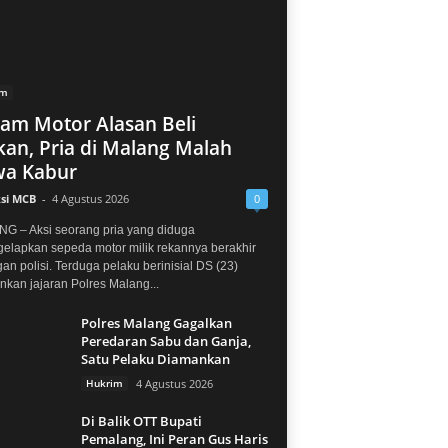
im
jam Motor Alasan Beli
an, Pria di Malang Malah
a Kabur
si MCB
-
4 Agustus 2026
0
G – Aksi seorang pria yang diduga
elapkan sepeda motor milik rekannya berakhir
gan polisi. Terduga pelaku berinisial DS (23)
kan jajaran Polres Malang...
Polres Malang Gagalkan
Peredaran Sabu dan Ganja,
Satu Pelaku Diamankan
Hukrim
4 Agustus 2026
Di Balik OTT Bupati
Pemalang, Ini Peran Gus Haris