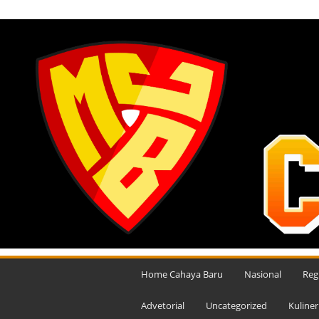
SABTU, AGUSTUS 8, 2026
M
e
Home Cahaya Baru
Nasional
Reg
d
i
Advetorial
Uncategorized
Kuliner
a