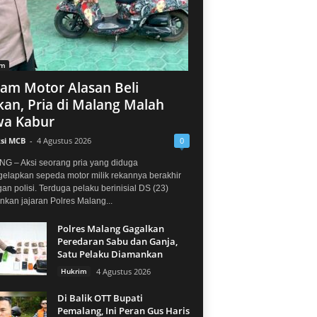
im
jam Motor Alasan Beli
an, Pria di Malang Malah
a Kabur
si MCB
-
4 Agustus 2026
0
G – Aksi seorang pria yang diduga
elapkan sepeda motor milik rekannya berakhir
gan polisi. Terduga pelaku berinisial DS (23)
kan jajaran Polres Malang...
Polres Malang Gagalkan
Peredaran Sabu dan Ganja,
Satu Pelaku Diamankan
Hukrim
4 Agustus 2026
Di Balik OTT Bupati
Pemalang, Ini Peran Gus Haris