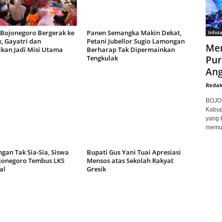
 Bojonegoro Bergerak ke
Panen Semangka Makin Dekat,
Infot
, Gayatri dan
Petani Jubellor Sugio Lamongan
Men
ikan Jadi Misi Utama
Berharap Tak Dipermainkan
Tengkulak
Pur
Ang
Redak
BOJON
Kabup
yang 
memuk
gan Tak Sia-Sia, Siswa
Bupati Gus Yani Tuai Apresiasi
jonegoro Tembus LKS
Mensos atas Sekolah Rakyat
al
Gresik