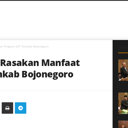
at Program JUT Pemkab Bojonegoro
POL
 Rasakan Manfaat
mkab Bojonegoro