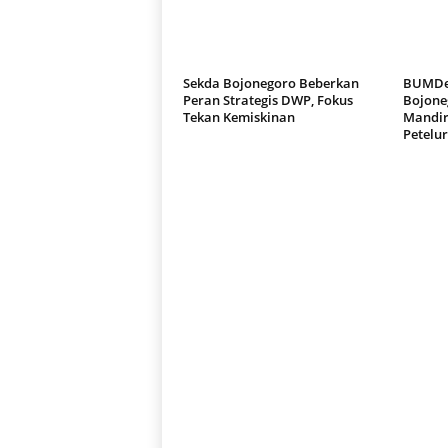
Sekda Bojonegoro Beberkan
BUMDes
Peran Strategis DWP, Fokus
Bojone
Tekan Kemiskinan
Mandir
Petelur