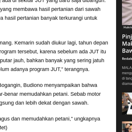
 ada di sekitar JUT yang baru saja dibangun.
yang membawa hasil pertanian dari sawah
 hasil pertanian banyak terkurangi untuk
Hukr
Pin
enang. Kemarin sudah diukur lagi, tahun depan
Mak
Baw
program tersebut, karena sebelum ada JUT itu
Redak
erputar jauh, bahkan banyak yang sering jatuh
MALAN
belum adanya program JUT,” terangnya.
mengg
di tan
diaman
a Bogangin, Budiono menyampaikan bahwa
r-benar memudahkan petani. Sebab motor
ngsung dan lebih dekat dengan sawah.
bagus dan memudahkan petani,” ungkapnya
et)