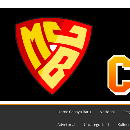
KAMIS, AGUSTUS 6, 2026
M
e
Home Cahaya Baru
Nasional
Reg
d
i
Advetorial
Uncategorized
Kuliner
a