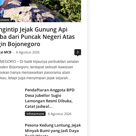
aiment
gintip Jejak Gunung Api
ba dari Puncak Negeri Atas
in Bojonegoro
si MCB
-
6 Agustus 2026
0
EGORO – Di balik hijaunya perbukitan selatan
aten Bojonegoro, terdapat sebuah kawasan
bukan hanya menawarkan panorama alam
au, tetapi juga menyimpan jejak sejarah...
Pendaftaran Anggota BPD
Desa Jubellor Sugio
Lamongan Resmi Dibuka,
Catat Jadwal...
Infotaiment
6 Agustus 2026
Pesona Kedung Lantung, Jejak
Minyak Bumi yang Jadi Daya
Tarik Wisata...