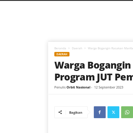
C
a
h
a
y
a
B
a
Beranda
Daerah
Warga Bogangin Rasakan Manfa
r
DAERAH
u
Warga Bogangin
Program JUT Pe
Penulis
Orbit Nasional
-
12 September 2023
Bagikan