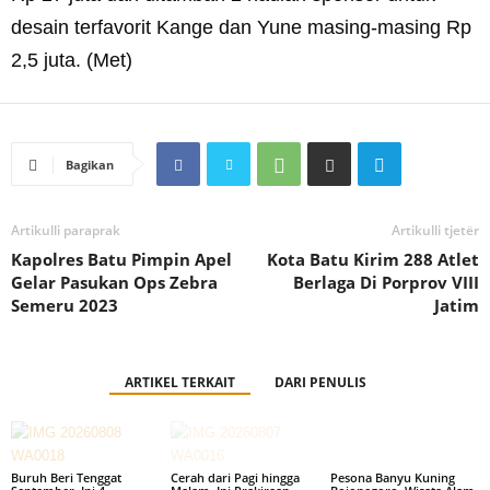
desain terfavorit Kange dan Yune masing-masing Rp
2,5 juta. (Met)
Bagikan
Artikulli paraprak
Artikulli tjetër
Kapolres Batu Pimpin Apel
Kota Batu Kirim 288 Atlet
Gelar Pasukan Ops Zebra
Berlaga Di Porprov VIII
Semeru 2023
Jatim
ARTIKEL TERKAIT
DARI PENULIS
Buruh Beri Tenggat
Cerah dari Pagi hingga
Pesona Banyu Kuning