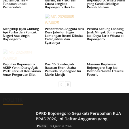
September, Ini 4
Malam, Ini Prakiraan
Bojonegoro, Wisata Alam
Tuntutan untuk
Cuaca Lengkap
yang Cantik Sekaligus
Pemerintah
Bojonegoro Hari Ini
Penuh Edukasi
Mengintip Jejak Gunung
Pendaftaran Anggota BPD
Pesona Kedung Lantung,
Api Purba dari Puncak
Desa Jubellor Sugio
Jejak Minyak Bumi yang
Negeri Atas Angin
Lamongan Resmi Dibuka,
Jadi Daya Tarik Wisata di
Bojonegoro
Catat Jadwal dan
Bojonegoro
Syaratnya
Kapolres Bojonegoro
Dari 15 Domba Jadi
Museum Rajekwesi
AKBP Yenni Diarty Ajak
Ratusan Ekor, Usaha
Bojonegoro Siap Jadi
PSHT Perkuat Kerukunan
Pemuda Bojonegoro Ini
Destinasi Wisata Edukasi
Antar Perguruan Silat
Makin Melejit
Favorit
POLITIK
DPRD Bojonegoro Sepakati Perubahan KUA
PPAS 2026, Ini Daftar Anggaran yang...
Politik
8 Agustus 2026