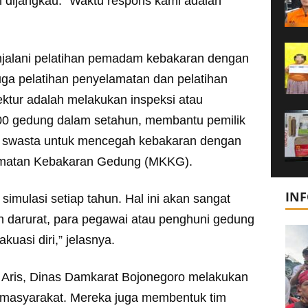
dijangkau. “Waktu respons kami adalah
jalani pelatihan pemadam kebakaran dengan
a juga pelatihan penyelamatan dan pelatihan
ektur adalah melakukan inspeksi atau
00 gedung dalam setahun, membantu pemilik
 swasta untuk mencegah kebakaran dengan
matan Kebakaran Gedung (MKKG).
IN
imulasi setiap tahun. Hal ini akan sangat
an darurat, para pegawai atau penghuni gedung
uasi diri,” jelasnya.
 Aris, Dinas Damkarat Bojonegoro melakukan
a masyarakat. Mereka juga membentuk tim