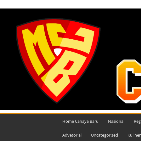
SABTU, AGUSTUS 8, 2026
M
e
Home Cahaya Baru
Nasional
Reg
d
i
Advetorial
Uncategorized
Kuliner
a