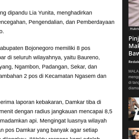
g dipandu Lia Yunita, menghadirkan
Pencegahan, Pengendalian, dan Pemberdayaan
Hukr
o.
Pin
Mak
abupaten Bojonegoro memiliki 8 pos
Baw
 di seluruh wilayahnya, yaitu Baureno,
Redak
yang, Ngambon, Padangan, Sekar, dan
MALAN
enambahan 2 pos di Kecamatan Ngasem dan
mengg
di tan
diaman
erima laporan kebakaran, Damkar tiba di
 menit dengan radius jangkauan mencapai 8,5
madamkan api. Mengingat luasnya wilayah
an pos Damkar yang banyak agar setiap