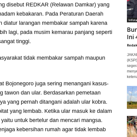
ng disebut REDKAR (Relawan Damkar) yang
adam kebakaran. Pada Peraturan Daerah
Infot
ah diatur larangan membakar sampah karena
Bur
bih lagi, pada musim kemarau panjang seperti
Ini
angat tinggi.
Redak
JAKAR
asyarakat tidak membakar sampah maupun
(KSPI
seger
menye
ketena
at Bojonegoro juga sering menangani kasus-
ang tawon dan ular. Berdasarkan pemetaan
ya yang pernah ditangani adalah ular kobra.
bitat yang lembab. Ketika ular masuk ke dalam
yaitu untuk bertelur dan mencari mangsa.
menjaga kebersihan rumah agar tidak lembab