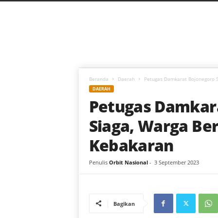
C
a
h
a
y
a
B
a
Beranda
Daerah
Petugas Damkarat Bojonegoro S
r
DAERAH
u
Petugas Damkara
Siaga, Warga Be
Kebakaran
Penulis
Orbit Nasional
-
3 September 2023
Bagikan