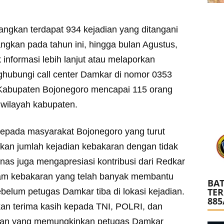
ngkan terdapat 934 kejadian yang ditangani
gkan pada tahun ini, hingga bulan Agustus,
 informasi lebih lanjut atau melaporkan
ghubungi call center Damkar di nomor 0353
Kabupaten Bojonegoro mencapai 115 orang
h wilayah kabupaten.
kepada masyarakat Bojonegoro yang turut
kan jumlah kejadian kebakaran dengan tidak
as juga mengapresiasi kontribusi dari Redkar
m kebakaran yang telah banyak membantu
BAT
TE
elum petugas Damkar tiba di lokasi kejadian.
885
n terima kasih kepada TNI, POLRI, dan
alan yang memungkinkan petugas Damkar