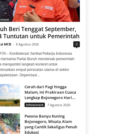
aiment
uh Beri Tenggat September,
 4 Tuntutan untuk Pemerintah
si MCB
-
8 Agustus 2026
0
TA – Konfederasi Serikat Pekerja Indonesia
) bersama Partai Buruh mendesak pemerintah
a mengambil langkah konkret untuk
lesaikan empat persoalan utama di sektor
gakerjaan. Organisasi...
Cerah dari Pagi hingga
Malam, Ini Prakiraan Cuaca
Lengkap Bojonegoro Hari...
Infotaiment
7 Agustus 2026
Pesona Banyu Kuning
Bojonegoro, Wisata Alam
yang Cantik Sekaligus Penuh
Edukasi