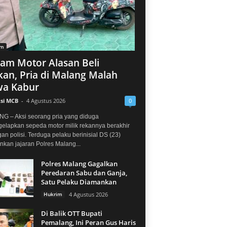
im
jam Motor Alasan Beli
an, Pria di Malang Malah
a Kabur
si MCB
-
4 Agustus 2026
0
G – Aksi seorang pria yang diduga
elapkan sepeda motor milik rekannya berakhir
gan polisi. Terduga pelaku berinisial DS (23)
kan jajaran Polres Malang...
Polres Malang Gagalkan
Peredaran Sabu dan Ganja,
Satu Pelaku Diamankan
Hukrim
4 Agustus 2026
Di Balik OTT Bupati
Pemalang, Ini Peran Gus Haris