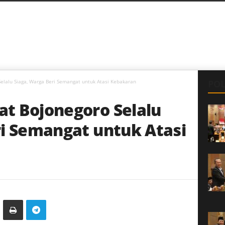
elalu Siaga, Warga Beri Semangat untuk Atasi Kebakaran
POL
t Bojonegoro Selalu
ri Semangat untuk Atasi