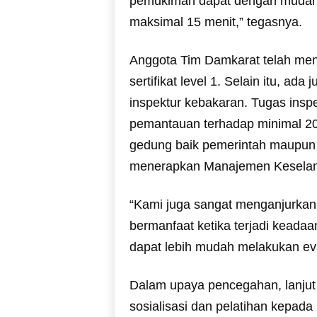
pemukiman dapat dengan mudah 
maksimal 15 menit,” tegasnya.
Anggota Tim Damkarat telah men
sertifikat level 1. Selain itu, ad
inspektur kebakaran. Tugas insp
pemantauan terhadap minimal 2
gedung baik pemerintah maupun
menerapkan Manajemen Kesela
“Kami juga sangat menganjurkan s
bermanfaat ketika terjadi keada
dapat lebih mudah melakukan evak
Dalam upaya pencegahan, lanjut
sosialisasi dan pelatihan kepad