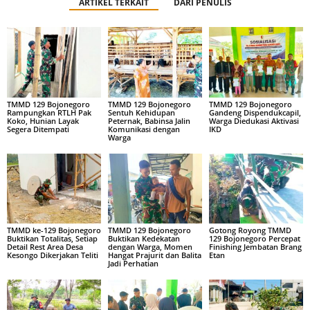
ARTIKEL TERKAIT
DARI PENULIS
TMMD 129 Bojonegoro
TMMD 129 Bojonegoro
TMMD 129 Bojonegoro
Rampungkan RTLH Pak
Sentuh Kehidupan
Gandeng Dispendukcapil,
Koko, Hunian Layak
Peternak, Babinsa Jalin
Warga Diedukasi Aktivasi
Segera Ditempati
Komunikasi dengan
IKD
Warga
TMMD ke-129 Bojonegoro
TMMD 129 Bojonegoro
Gotong Royong TMMD
Buktikan Totalitas, Setiap
Buktikan Kedekatan
129 Bojonegoro Percepat
Detail Rest Area Desa
dengan Warga, Momen
Finishing Jembatan Brang
Kesongo Dikerjakan Teliti
Hangat Prajurit dan Balita
Etan
Jadi Perhatian