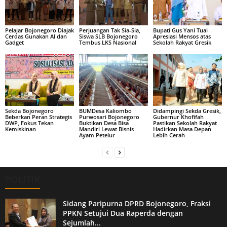
Pelajar Bojonegoro Diajak
Perjuangan Tak Sia-Sia,
Bupati Gus Yani Tuai
Cerdas Gunakan AI dan
Siswa SLB Bojonegoro
Apresiasi Mensos atas
Gadget
Tembus LKS Nasional
Sekolah Rakyat Gresik
Sekda Bojonegoro
BUMDesa Kaliombo
Didampingi Sekda Gresik,
Beberkan Peran Strategis
Purwosari Bojonegoro
Gubernur Khofifah
DWP, Fokus Tekan
Buktikan Desa Bisa
Pastikan Sekolah Rakyat
Kemiskinan
Mandiri Lewat Bisnis
Hadirkan Masa Depan
Ayam Petelur
Lebih Cerah
POLITIK
Sidang Paripurna DPRD Bojonegoro, Fraksi
PPKN Setujui Dua Raperda dengan
Sejumlah...