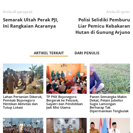
Artikulli paraprak
Artikulli tjetër
Semarak Ultah Perak PJI,
Polisi Selidiki Pemburu
Ini Rangkaian Acaranya
Liar Pemicu Kebakaran
Hutan di Gunung Arjuno
ARTIKEL TERKAIT
DARI PENULIS
Lahan Pertanian Dikeruk,
TP PKK Bojonegoro
Panen Semangka Makin
Pemkab Bojonegoro
Bergerak ke Pelosok,
Dekat, Petani Jubellor
Hentikan Aktivitas dan
Gayatri dan Pendidikan
Sugio Lamongan
Tutup Lokasi
Jadi Misi Utama
Berharap Tak
Dipermainkan Tengkulak