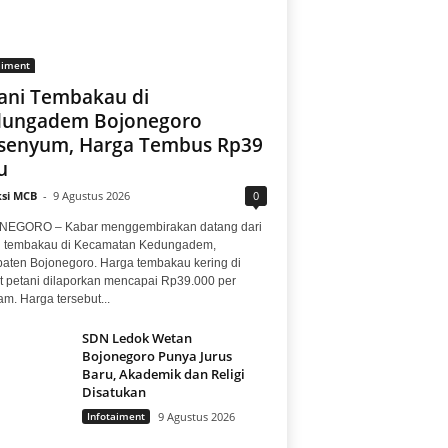
aiment
ani Tembakau di
dungadem Bojonegoro
senyum, Harga Tembus Rp39
u
si MCB
-
9 Agustus 2026
0
EGORO – Kabar menggembirakan datang dari
i tembakau di Kecamatan Kedungadem,
aten Bojonegoro. Harga tembakau kering di
at petani dilaporkan mencapai Rp39.000 per
am. Harga tersebut...
SDN Ledok Wetan
Bojonegoro Punya Jurus
Baru, Akademik dan Religi
Disatukan
Infotaiment
9 Agustus 2026