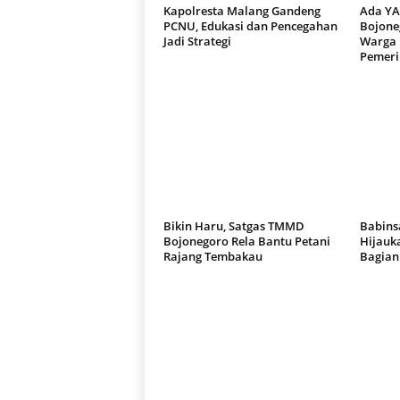
Kapolresta Malang Gandeng
Ada Y
PCNU, Edukasi dan Pencegahan
Bojone
Jadi Strategi
Warga 
Pemeri
Bikin Haru, Satgas TMMD
Babins
Bojonegoro Rela Bantu Petani
Hijauka
Rajang Tembakau
Bagian