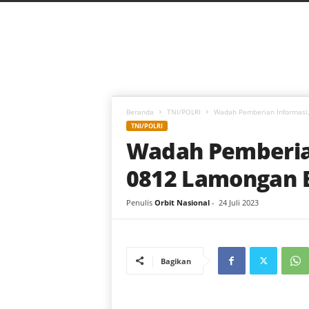
C
a
h
a
y
a
B
a
Beranda
TNI/POLRI
Wadah Pemberian Informasi
r
TNI/POLRI
u
Wadah Pemberia
0812 Lamongan 
Penulis
Orbit Nasional
-
24 Juli 2023
Bagikan