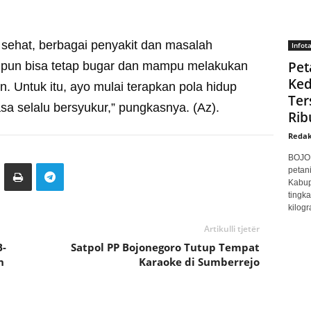
sehat, berbagai penyakit dan masalah
Infot
Pet
 pun bisa tetap bugar dan mampu melakukan
Ke
n. Untuk itu, ayo mulai terapkan pola hidup
Ter
sa selalu bersyukur,” pungkasnya. (Az).
Rib
Redak
BOJON
petan
Kabup
tingk
kilogr
Artikulli tjetër
B-
Satpol PP Bojonegoro Tutup Tempat
n
Karaoke di Sumberrejo