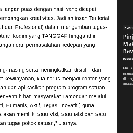
a jangan puas dengan hasil yang dicapai
embangkan kreativitas. Jadilah insan Teritorial
f dan Profesional) dalam mengemban tugas-
Hukr
satuan kodim yang TANGGAP hingga ahir
Pin
Mak
tangan dan permasalahan kedepan yang
Baw
Redak
MALAN
ing-masing serta meningkatkan disiplin dan
mengg
t kewilayahan, kita harus menjadi contoh yang
di tan
diaman
an dan aplikasikan program program satuan
nyentuh hati masyarakat Lamongan melalui
, Humanis, Aktif, Tegas, Inovatif ) guna
a akan memiliki Satu Visi, Satu Misi dan Satu
n tugas pokok satuan,” ujarnya.