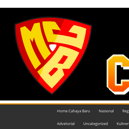
MINGGU, AGUSTUS 9, 2026
M
e
Home Cahaya Baru
Nasional
Reg
d
i
Advetorial
Uncategorized
Kuliner
a