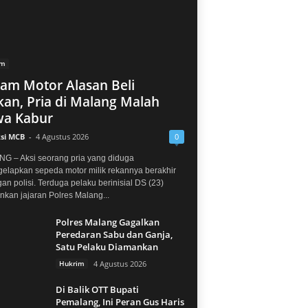
im
jam Motor Alasan Beli
an, Pria di Malang Malah
a Kabur
si MCB
-
4 Agustus 2026
0
G – Aksi seorang pria yang diduga
elapkan sepeda motor milik rekannya berakhir
gan polisi. Terduga pelaku berinisial DS (23)
kan jajaran Polres Malang...
Polres Malang Gagalkan
Peredaran Sabu dan Ganja,
Satu Pelaku Diamankan
Hukrim
4 Agustus 2026
Di Balik OTT Bupati
Pemalang, Ini Peran Gus Haris