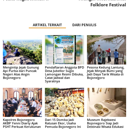
Folklore Festival
ARTIKEL TERKAIT
DARI PENULIS
Mengintip Jejak Gunung
Pendaftaran Anggota BPD
Pesona Kedung Lantung,
Api Purba dari Puncak
Desa Jubellor Sugio
Jejak Minyak Bumi yang
Negeri Atas Angin
Lamongan Resmi Dibuka,
Jadi Daya Tarik Wisata di
Bojonegoro
Catat Jadwal dan
Bojonegoro
Syaratnya
Kapolres Bojonegoro
Dari 15 Domba Jadi
Museum Rajekwesi
AKBP Yenni Diarty Ajak
Ratusan Ekor, Usaha
Bojonegoro Siap Jadi
PSHT Perkuat Kerukunan
Pemuda Bojonegoro Ini
Destinasi Wisata Edukasi