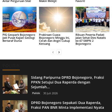
Antar Perguruan Silat
Makin Melejit
Favorit
PIG Geopark Bojonegoro
Prakiraan Cuaca
Ribuan Peserta Padati
Jadi Pusat Kajian Geologi
Bojonegoro Minggu Ini,
Jalan Sehat Dies Natalis
Bertaraf Dunia
Cerah dan Angin Cukup
ke-67 SMPN 2
Kencang
Bojonegoro
POLITIK
Sidang Paripurna DPRD Bojonegoro, Fraksi
PPKN Setujui Dua Raperda dengan
Sejumlah...
Politik
30 Juli 2026
DPRD Bojonegoro Sepakati Dua Raperda,
Fraksi PAN BNR Minta Implementasi Nyata