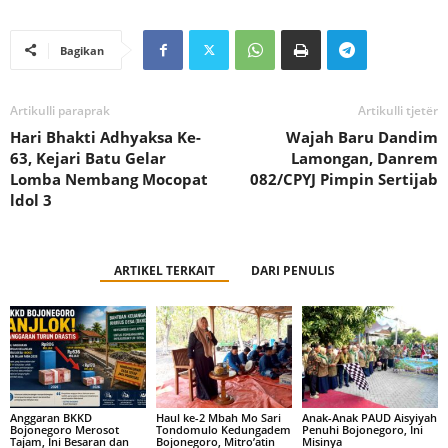
Bagikan
Artikulli paraprak
Artikulli tjetër
Hari Bhakti Adhyaksa Ke-
Wajah Baru Dandim
63, Kejari Batu Gelar
Lamongan, Danrem
Lomba Nembang Mocopat
082/CPYJ Pimpin Sertijab
ldol 3
ARTIKEL TERKAIT
DARI PENULIS
Anggaran BKKD
Haul ke-2 Mbah Mo Sari
Anak-Anak PAUD Aisyiyah
Bojonegoro Merosot
Tondomulo Kedungadem
Penuhi Bojonegoro, Ini
Tajam, Ini Besaran dan
Bojonegoro, Mitro’atin
Misinya