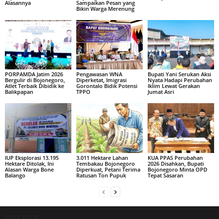
Alasannya
Sampaikan Pesan yang
Bikin Warga Merenung
PORPAMDA Jatim 2026
Pengawasan WNA
Bupati Yani Serukan Aksi
Bergulir di Bojonegoro,
Diperketat, Imigrasi
Nyata Hadapi Perubahan
Atlet Terbaik Dibidik ke
Gorontalo Bidik Potensi
Iklim Lewat Gerakan
Balikpapan
TPPO
Jumat Asri
IUP Eksplorasi 13.195
3.011 Hektare Lahan
KUA PPAS Perubahan
Hektare Ditolak, Ini
Tembakau Bojonegoro
2026 Disahkan, Bupati
Alasan Warga Bone
Diperkuat, Petani Terima
Bojonegoro Minta OPD
Balango
Ratusan Ton Pupuk
Tepat Sasaran
POLITIK