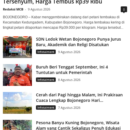
Tersenyum, Harga Tembus Rp39 Ribu
Redaksi MCB
-
9 Agustus 2026
0
BOJONEGORO – Kabar menggembirakan datang dari petani tembakau di
Kecamatan Kedungadem, Kabupaten Bojonegoro. Harga tembakau kering di
tingkat petani dilaporkan mencapai Rp39.000 per kilogram. Harga tersebut...
SDN Ledok Wetan Bojonegoro Punya Jurus
Baru, Akademik dan Religi Disatukan
Infotaiment
9 Agustus 2026
Buruh Beri Tenggat September, Ini 4
Tuntutan untuk Pemerintah
Infotaiment
8 Agustus 2026
Cerah dari Pagi hingga Malam, Ini Prakiraan
Cuaca Lengkap Bojonegoro Hari...
Infotaiment
7 Agustus 2026
Pesona Banyu Kuning Bojonegoro, Wisata
Alam yang Cantik Sekaligus Penuh Edukasi