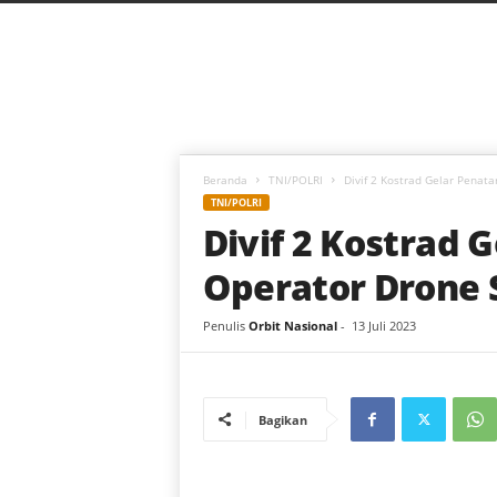
C
a
h
a
y
a
B
a
Beranda
TNI/POLRI
Divif 2 Kostrad Gelar Penata
r
TNI/POLRI
u
Divif 2 Kostrad 
Operator Drone 
Penulis
Orbit Nasional
-
13 Juli 2023
Bagikan