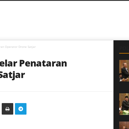
ran Operator Drone Satjar
POL
Gelar Penataran
Satjar