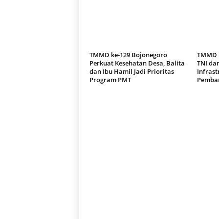
TMMD ke-129 Bojonegoro
TMMD B
Perkuat Kesehatan Desa, Balita
TNI da
dan Ibu Hamil Jadi Prioritas
Infrast
Program PMT
Pemban