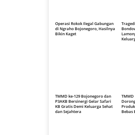
Operasi Rokok Ilegal Gabungan
Traged
di Ngraho Bojonegoro, Hasilnya
Bondow
Bikin Kaget
Lamong
Keluar
TMMD ke-129 Bojonegoro dan
TMMD k
P3AKB Bersinergi Gelar Safari
Dorong
KB Gratis Demi Keluarga Sehat
Produk
dan Sejahtera
Bebas 