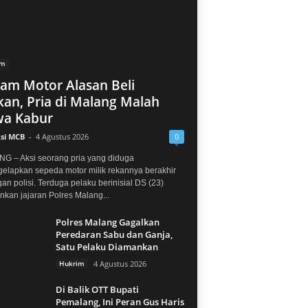
im
jam Motor Alasan Beli
an, Pria di Malang Malah
a Kabur
si MCB
-
4 Agustus 2026
0
G – Aksi seorang pria yang diduga
elapkan sepeda motor milik rekannya berakhir
gan polisi. Terduga pelaku berinisial DS (23)
kan jajaran Polres Malang...
Polres Malang Gagalkan
Peredaran Sabu dan Ganja,
Satu Pelaku Diamankan
Hukrim
4 Agustus 2026
Di Balik OTT Bupati
Pemalang, Ini Peran Gus Haris