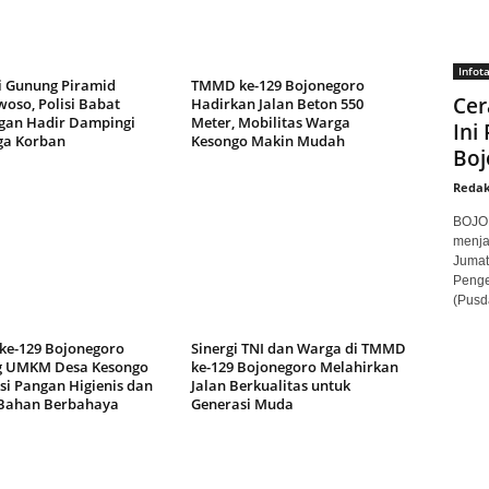
Infot
i Gunung Piramid
TMMD ke-129 Bojonegoro
Cer
oso, Polisi Babat
Hadirkan Jalan Beton 550
an Hadir Dampingi
Meter, Mobilitas Warga
Ini
ga Korban
Kesongo Makin Mudah
Boj
Redak
BOJON
menja
Jumat
Penge
(Pusd
e-129 Bojonegoro
Sinergi TNI dan Warga di TMMD
 UMKM Desa Kesongo
ke-129 Bojonegoro Melahirkan
si Pangan Higienis dan
Jalan Berkualitas untuk
Bahan Berbahaya
Generasi Muda