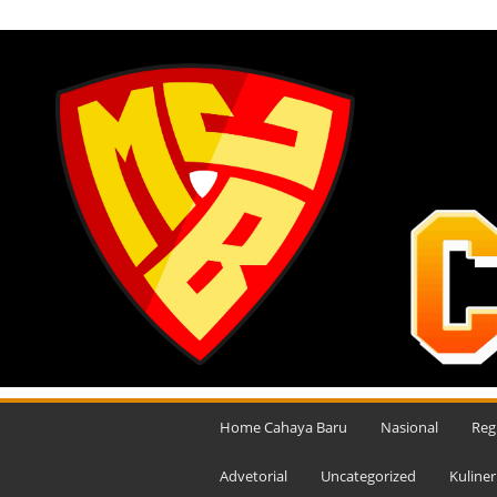
JUMAT, AGUSTUS 7, 2026
M
e
Home Cahaya Baru
Nasional
Reg
d
i
Advetorial
Uncategorized
Kuliner
a