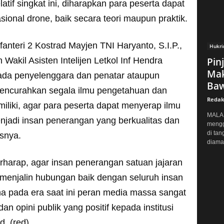
tif singkat ini, diharapkan para peserta dapat
nal drone, baik secara teori maupun praktik.
anteri 2 Kostrad Mayjen TNI Haryanto, S.I.P.,
Hukr
 Wakil Asisten Intelijen Letkol Inf Hendra
Pin
Mak
pada penyelenggara dan penatar ataupun
Baw
encurahkan segala ilmu pengetahuan dan
Redak
liki, agar para peserta dapat menyerap ilmu
MALAN
jadi insan penerangan yang berkualitas dan
mengg
di tan
snya.
diaman
berharap, agar insan penerangan satuan jajaran
t menjalin hubungan baik dengan seluruh insan
na pada era saat ini peran media massa sangat
n opini publik yang positif kepada institusi
. (red)