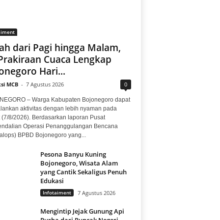
aiment
ah dari Pagi hingga Malam,
 Prakiraan Cuaca Lengkap
onegoro Hari...
si MCB
-
7 Agustus 2026
0
EGORO – Warga Kabupaten Bojonegoro dapat
lankan aktivitas dengan lebih nyaman pada
 (7/8/2026). Berdasarkan laporan Pusat
ndalian Operasi Penanggulangan Bencana
alops) BPBD Bojonegoro yang...
Pesona Banyu Kuning
Bojonegoro, Wisata Alam
yang Cantik Sekaligus Penuh
Edukasi
Infotaiment
7 Agustus 2026
Mengintip Jejak Gunung Api
Purba dari Puncak Negeri