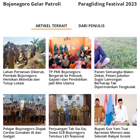
Bojonegoro Gelar Patroli
Paragliding Festival 2023
ARTIKEL TERKAIT
DARI PENULIS
Lahan Pertanian Dikeruk,
TP PKK Bojonegoro
Panen Semangka Makin
Pemkab Bojonegoro
Bergerak ke Pelosok,
Dekat, Petani Jubellor
Hentikan Aktivitas dan
Gayatri dan Pendidikan
Sugio Lamongan
Tutup Lokasi
Jadi Misi Utama
Berharap Tak
Dipermainkan Tengkulak
Pelajar Bojonegoro Diajak
Perjuangan Tak Sia-Sia,
Bupati Gus Yani Tuai
Cerdas Gunakan AI dan
Siswa SLB Bojonegoro
Apresiasi Mensos atas
Gadget
Tembus LKS Nasional
Sekolah Rakyat Gresik