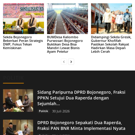
Sekda Bojonegoro
BUMDesa Kaliombo
Didampingi Sekda Gresik,
Beberkan Peran Strategis
Purwosari Bojonegoro
Gubernur Khofifah
DWP, Fokus Tekan
Buktikan Desa Bisa
Pastikan Sekolah Rakyat
Kemiskinan
Mandiri Lewat Bisnis
Hadirkan Masa Depan
Ayam Petelur
Lebih Cerah
POLITIK
Sidang Paripurna DPRD Bojonegoro, Fraksi
PPKN Setujui Dua Raperda dengan
Sejumlah...
Politik
30 Juli 2026
DPRD Bojonegoro Sepakati Dua Raperda,
Fraksi PAN BNR Minta Implementasi Nyata