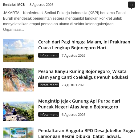
Redaksi MCB
-
8 Agustus 2026
0
JAKARTA – Konfederasi Serikat Pekerja Indonesia (KSPI) bersama Partai
Buruh mendesak pemerintah segera mengambil langkah konkret untuk
menyelesaikan empat persoalan utama di sektor ketenagakerjaan.
Organisasi...
Cerah dari Pagi hingga Malam, Ini Prakiraan
Cuaca Lengkap Bojonegoro Hari...
Infotaiment
7 Agustus 2026
Pesona Banyu Kuning Bojonegoro, Wisata
Alam yang Cantik Sekaligus Penuh Edukasi
Infotaiment
7 Agustus 2026
Mengintip Jejak Gunung Api Purba dari
Puncak Negeri Atas Angin Bojonegoro
Infotaiment
6 Agustus 2026
Pendaftaran Anggota BPD Desa Jubellor Sugio
Lamongan Resmi Dibuka, Catat Jadwal...