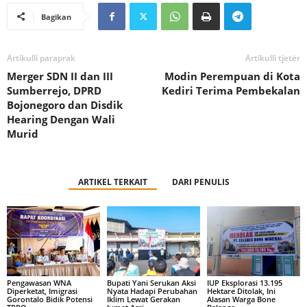
Bagikan
Artikulli paraprak
Artikulli tjetër
Merger SDN II dan III
Modin Perempuan di Kota
Sumberrejo, DPRD
Kediri Terima Pembekalan
Bojonegoro dan Disdik
Hearing Dengan Wali
Murid
ARTIKEL TERKAIT
DARI PENULIS
Pengawasan WNA
Bupati Yani Serukan Aksi
IUP Eksplorasi 13.195
Diperketat, Imigrasi
Nyata Hadapi Perubahan
Hektare Ditolak, Ini
Gorontalo Bidik Potensi
Iklim Lewat Gerakan
Alasan Warga Bone