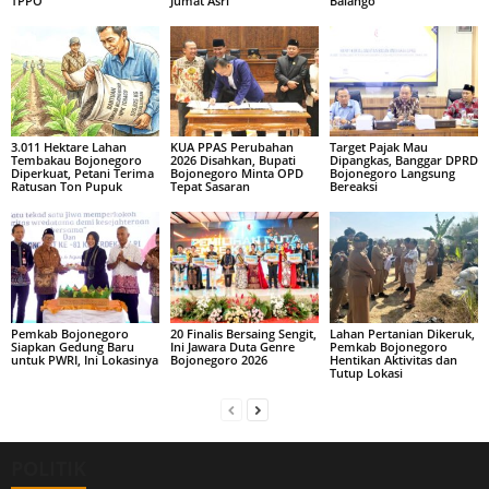
TPPO
Jumat Asri
Balango
3.011 Hektare Lahan
KUA PPAS Perubahan
Target Pajak Mau
Tembakau Bojonegoro
2026 Disahkan, Bupati
Dipangkas, Banggar DPRD
Diperkuat, Petani Terima
Bojonegoro Minta OPD
Bojonegoro Langsung
Ratusan Ton Pupuk
Tepat Sasaran
Bereaksi
Pemkab Bojonegoro
20 Finalis Bersaing Sengit,
Lahan Pertanian Dikeruk,
Siapkan Gedung Baru
Ini Jawara Duta Genre
Pemkab Bojonegoro
untuk PWRI, Ini Lokasinya
Bojonegoro 2026
Hentikan Aktivitas dan
Tutup Lokasi
POLITIK