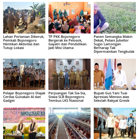
Lahan Pertanian Dikeruk,
TP PKK Bojonegoro
Panen Semangka Makin
Pemkab Bojonegoro
Bergerak ke Pelosok,
Dekat, Petani Jubellor
Hentikan Aktivitas dan
Gayatri dan Pendidikan
Sugio Lamongan
Tutup Lokasi
Jadi Misi Utama
Berharap Tak
Dipermainkan Tengkulak
Pelajar Bojonegoro Diajak
Perjuangan Tak Sia-Sia,
Bupati Gus Yani Tuai
Cerdas Gunakan AI dan
Siswa SLB Bojonegoro
Apresiasi Mensos atas
Gadget
Tembus LKS Nasional
Sekolah Rakyat Gresik