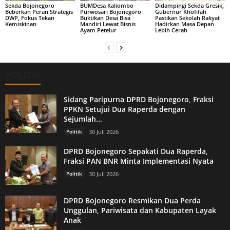
Sekda Bojonegoro
BUMDesa Kaliombo
Didampingi Sekda Gresik,
Beberkan Peran Strategis
Purwosari Bojonegoro
Gubernur Khofifah
DWP, Fokus Tekan
Buktikan Desa Bisa
Pastikan Sekolah Rakyat
Kemiskinan
Mandiri Lewat Bisnis
Hadirkan Masa Depan
Ayam Petelur
Lebih Cerah
POLITIK
Sidang Paripurna DPRD Bojonegoro, Fraksi
PPKN Setujui Dua Raperda dengan
Sejumlah...
Politik
30 Juli 2026
DPRD Bojonegoro Sepakati Dua Raperda,
Fraksi PAN BNR Minta Implementasi Nyata
Politik
30 Juli 2026
DPRD Bojonegoro Resmikan Dua Perda
Unggulan, Pariwisata dan Kabupaten Layak
Anak