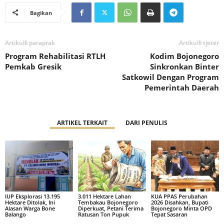
Bagikan
Artikulli paraprak
Artikulli tjetër
Program Rehabilitasi RTLH
Kodim Bojonegoro
Pemkab Gresik
Sinkronkan Binter
Satkowil Dengan Program
Pemerintah Daerah
ARTIKEL TERKAIT
DARI PENULIS
IUP Eksplorasi 13.195
3.011 Hektare Lahan
KUA PPAS Perubahan
Hektare Ditolak, Ini
Tembakau Bojonegoro
2026 Disahkan, Bupati
Alasan Warga Bone
Diperkuat, Petani Terima
Bojonegoro Minta OPD
Balango
Ratusan Ton Pupuk
Tepat Sasaran