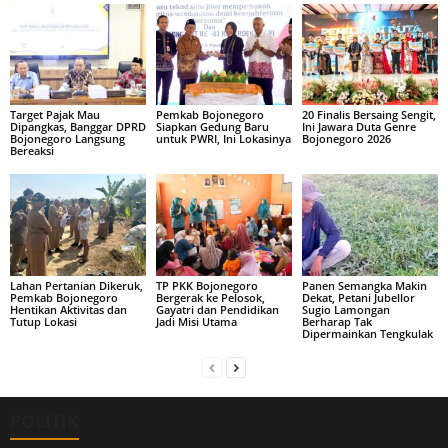
Target Pajak Mau
Pemkab Bojonegoro
20 Finalis Bersaing Sengit,
Dipangkas, Banggar DPRD
Siapkan Gedung Baru
Ini Jawara Duta Genre
Bojonegoro Langsung
untuk PWRI, Ini Lokasinya
Bojonegoro 2026
Bereaksi
Lahan Pertanian Dikeruk,
TP PKK Bojonegoro
Panen Semangka Makin
Pemkab Bojonegoro
Bergerak ke Pelosok,
Dekat, Petani Jubellor
Hentikan Aktivitas dan
Gayatri dan Pendidikan
Sugio Lamongan
Tutup Lokasi
Jadi Misi Utama
Berharap Tak
Dipermainkan Tengkulak
POLITIK