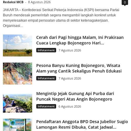
Redaksi MCB
-
8 Agustus 2026
0
JAKARTA – Konfederasi Serikat Pekerja Indonesia (KSPI) bersama Partai
Buruh mendesak pemerintah segera mengambil langkah konkret untuk
menyelesaikan empat persoalan utama di sektor ketenagakerjaan.
Organisasi...
Cerah dari Pagi hingga Malam, Ini Prakiraan
Cuaca Lengkap Bojonegoro Hari...
Infotaiment
7 Agustus 2026
Pesona Banyu Kuning Bojonegoro, Wisata
Alam yang Cantik Sekaligus Penuh Edukasi
Infotaiment
7 Agustus 2026
Mengintip Jejak Gunung Api Purba dari
Puncak Negeri Atas Angin Bojonegoro
Infotaiment
6 Agustus 2026
Pendaftaran Anggota BPD Desa Jubellor Sugio
Lamongan Resmi Dibuka, Catat Jadwal...