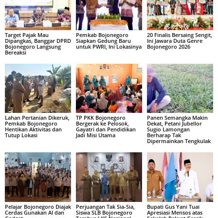
Target Pajak Mau
Pemkab Bojonegoro
20 Finalis Bersaing Sengit,
Dipangkas, Banggar DPRD
Siapkan Gedung Baru
Ini Jawara Duta Genre
Bojonegoro Langsung
untuk PWRI, Ini Lokasinya
Bojonegoro 2026
Bereaksi
Lahan Pertanian Dikeruk,
TP PKK Bojonegoro
Panen Semangka Makin
Pemkab Bojonegoro
Bergerak ke Pelosok,
Dekat, Petani Jubellor
Hentikan Aktivitas dan
Gayatri dan Pendidikan
Sugio Lamongan
Tutup Lokasi
Jadi Misi Utama
Berharap Tak
Dipermainkan Tengkulak
Pelajar Bojonegoro Diajak
Perjuangan Tak Sia-Sia,
Bupati Gus Yani Tuai
Cerdas Gunakan AI dan
Siswa SLB Bojonegoro
Apresiasi Mensos atas