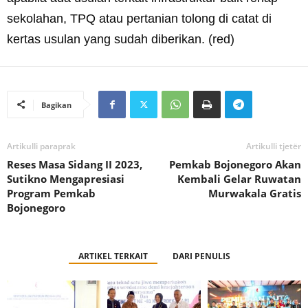
sekolahan, TPQ atau pertanian tolong di catat di
kertas usulan yang sudah diberikan. (red)
Bagikan
Artikulli paraprak
Artikulli tjetër
Reses Masa Sidang II 2023,
Pemkab Bojonegoro Akan
Sutikno Mengapresiasi
Kembali Gelar Ruwatan
Program Pemkab
Murwakala Gratis
Bojonegoro
ARTIKEL TERKAIT
DARI PENULIS