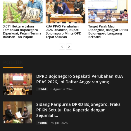
3.011 Hektare Lahan
KUA PPAS Perubahan
Target Pajak Mau
Tembakau Bojonegoro
2026 Disahkan, Bupati
Dipangkas, Banggar DPRD
Diperkuat, Petani Terima
Bojonegoro Minta OPD
Bojonegoro Langsung
Ratusan Ton Pupuk
Tepat Sasaran
Bereaksi
POLITIK
DPRD Bojonegoro Sepakati Perubahan KUA
PPAS 2026, Ini Daftar Anggaran yang...
Politik
8 Agustus 2026
Sidang Paripurna DPRD Bojonegoro, Fraksi
PPKN Setujui Dua Raperda dengan
Sejumlah...
Politik
30 Juli 2026