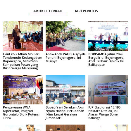
ARTIKEL TERKAIT
DARI PENULIS
Haul ke-2 Mbah Mo Sari
Anak-Anak PAUD Aisyiyah
PORPAMDA Jatim 2026
Tondomulo Kedungadem
Penuhi Bojonegoro, Ini
Bergulir di Bojonegoro,
Bojonegoro, Mitro’atin
Misinya
Atlet Terbaik Dibidik ke
Sampaikan Pesan yang
Balikpapan
Bikin Warga Merenung
Pengawasan WNA
Bupati Yani Serukan Aksi
IUP Eksplorasi 13.195
Diperketat, Imigrasi
Nyata Hadapi Perubahan
Hektare Ditolak, Ini
Gorontalo Bidik Potensi
Iklim Lewat Gerakan
Alasan Warga Bone
TPPO
Jumat Asri
Balango