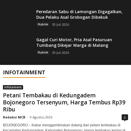
Peredaran Sabu di Lamongan Digagalkan,
Dua Pelaku Asal Grobogan Dibekuk
Hukrim
30 Juli 2026
Gagal Curi Motor, Pria Asal Pasuruan
Tumbang Dikejar Warga di Malang
Hukrim
29 Juli 2026
INFOTAINMENT
Infotaiment
Petani Tembakau di Kedungadem
Bojonegoro Tersenyum, Harga Tembus Rp39
Ribu
Redaksi MCB
-
9 Agustus 2026
0
BOJONEGORO – Kabar menggembirakan datang dari petani tembakau di
Kecamatan Kedungadem, Kabupaten Bojonegoro. Harga tembakau kering di