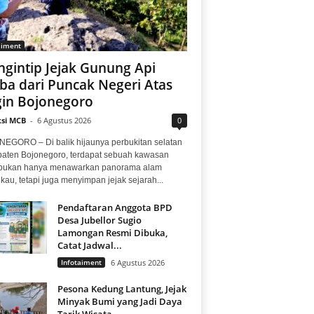
aiment
gintip Jejak Gunung Api
ba dari Puncak Negeri Atas
in Bojonegoro
si MCB
-
6 Agustus 2026
0
EGORO – Di balik hijaunya perbukitan selatan
aten Bojonegoro, terdapat sebuah kawasan
bukan hanya menawarkan panorama alam
au, tetapi juga menyimpan jejak sejarah...
Pendaftaran Anggota BPD
Desa Jubellor Sugio
Lamongan Resmi Dibuka,
Catat Jadwal...
Infotaiment
6 Agustus 2026
Pesona Kedung Lantung, Jejak
Minyak Bumi yang Jadi Daya
Tarik Wisata...