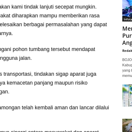
akan kami tindak lanjuti secepat mungkin.
arakat diharapkan mampu memberikan rasa
Infot
lesaikan berbagai permasalahan yang dapat
Men
arnya.
Pur
Ang
gani pohon tumbang tersebut mendapat
Redak
ngguna jalan.
BOJON
Kabup
yang 
 transportasi, tindakan sigap aparat juga
memuk
nya kemacetan panjang maupun risiko
gan.
amongan telah kembali aman dan lancar dilalui