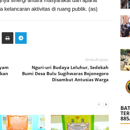
ngnya sinergi antara masyarakat dan aparat
kelancaran aktivitas di ruang publik. (as)
Artikulli tjetër
ayam
Nguri-uri Budaya Leluhur, Sedekah
akan
Bumi Desa Bulu Sugihwaras Bojonegoro
Disambut Antusias Warga
BAT
TE
885