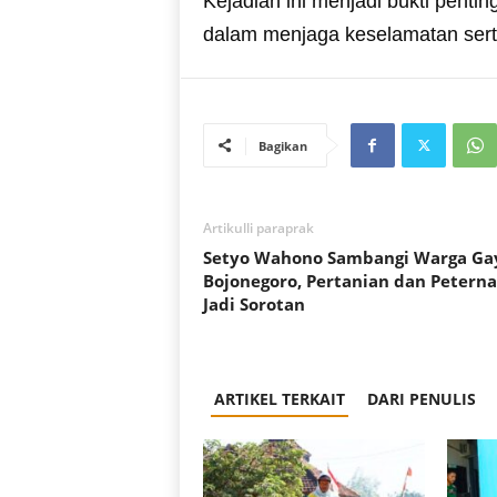
Kejadian ini menjadi bukti penti
dalam menjaga keselamatan serta 
Bagikan
Artikulli paraprak
Setyo Wahono Sambangi Warga G
Bojonegoro, Pertanian dan Petern
Jadi Sorotan
ARTIKEL TERKAIT
DARI PENULIS