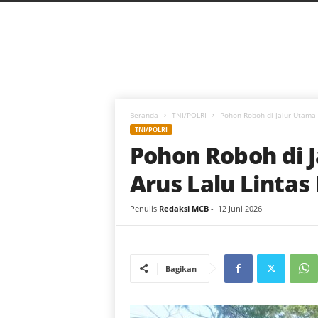
C
a
h
a
y
a
B
a
Beranda
TNI/POLRI
Pohon Roboh di Jalur Utama 
r
TNI/POLRI
u
Pohon Roboh di 
Arus Lalu Lintas
Penulis
Redaksi MCB
-
12 Juni 2026
Bagikan