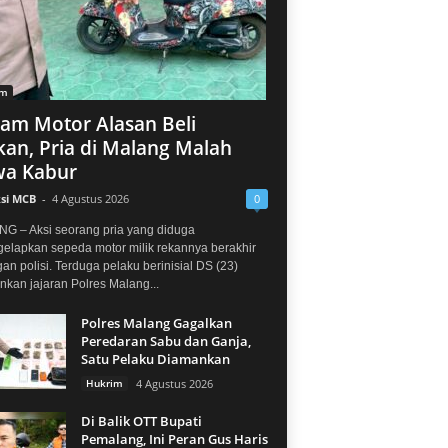
im
jam Motor Alasan Beli
an, Pria di Malang Malah
a Kabur
si MCB
-
4 Agustus 2026
0
G – Aksi seorang pria yang diduga
elapkan sepeda motor milik rekannya berakhir
gan polisi. Terduga pelaku berinisial DS (23)
kan jajaran Polres Malang...
Polres Malang Gagalkan
Peredaran Sabu dan Ganja,
Satu Pelaku Diamankan
Hukrim
4 Agustus 2026
Di Balik OTT Bupati
Pemalang, Ini Peran Gus Haris