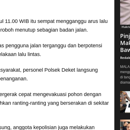
ukul 11.00 WIB itu sempat mengganggu arus lalu
Hukr
 roboh menutup sebagian badan jalan.
Pin
Mak
tas pengguna jalan terganggu dan berpotensi
Baw
kaan lalu lintas.
Redak
MALAN
syarakat, personel Polsek Deket langsung
mengg
di tan
penanganan.
diaman
 bergerak cepat mengevakuasi pohon dengan
n ranting-ranting yang berserakan di sekitar
sung, anggota kepolisian juga melakukan