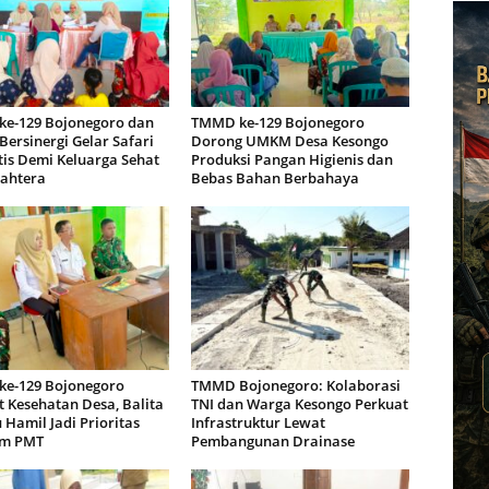
e-129 Bojonegoro dan
TMMD ke-129 Bojonegoro
ersinergi Gelar Safari
Dorong UMKM Desa Kesongo
tis Demi Keluarga Sehat
Produksi Pangan Higienis dan
jahtera
Bebas Bahan Berbahaya
e-129 Bojonegoro
TMMD Bojonegoro: Kolaborasi
 Kesehatan Desa, Balita
TNI dan Warga Kesongo Perkuat
 Hamil Jadi Prioritas
Infrastruktur Lewat
am PMT
Pembangunan Drainase