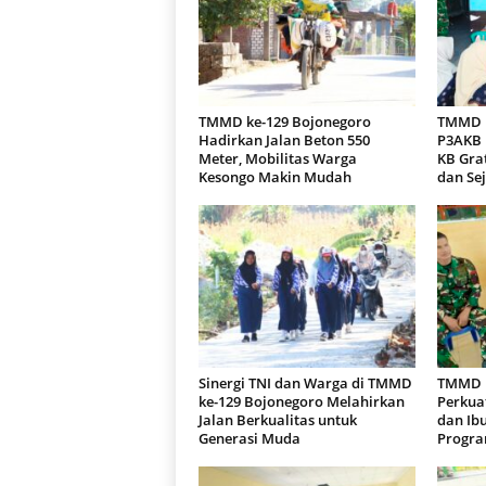
TMMD ke-129 Bojonegoro
TMMD k
Hadirkan Jalan Beton 550
P3AKB B
Meter, Mobilitas Warga
KB Gra
Kesongo Makin Mudah
dan Se
Sinergi TNI dan Warga di TMMD
TMMD k
ke-129 Bojonegoro Melahirkan
Perkuat
Jalan Berkualitas untuk
dan Ibu
Generasi Muda
Progr