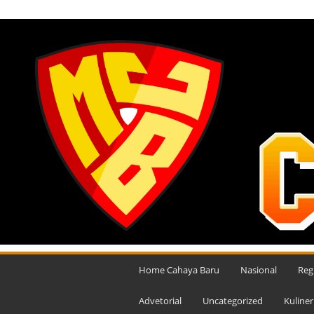
KAMIS, AGUSTUS 6, 2026
M
e
Home Cahaya Baru
Nasional
Reg
d
i
Advetorial
Uncategorized
Kuliner
a