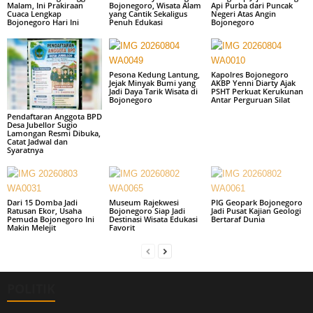
Malam, Ini Prakiraan
Bojonegoro, Wisata Alam
Api Purba dari Puncak
Cuaca Lengkap
yang Cantik Sekaligus
Negeri Atas Angin
Bojonegoro Hari Ini
Penuh Edukasi
Bojonegoro
Pesona Kedung Lantung,
Kapolres Bojonegoro
Jejak Minyak Bumi yang
AKBP Yenni Diarty Ajak
Jadi Daya Tarik Wisata di
PSHT Perkuat Kerukunan
Bojonegoro
Antar Perguruan Silat
Pendaftaran Anggota BPD
Desa Jubellor Sugio
Lamongan Resmi Dibuka,
Catat Jadwal dan
Syaratnya
Dari 15 Domba Jadi
Museum Rajekwesi
PIG Geopark Bojonegoro
Ratusan Ekor, Usaha
Bojonegoro Siap Jadi
Jadi Pusat Kajian Geologi
Pemuda Bojonegoro Ini
Destinasi Wisata Edukasi
Bertaraf Dunia
Makin Melejit
Favorit
POLITIK