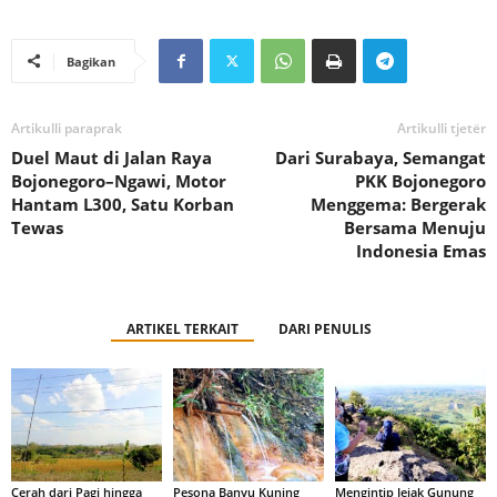
Bagikan
Artikulli paraprak
Artikulli tjetër
Duel Maut di Jalan Raya
Dari Surabaya, Semangat
Bojonegoro–Ngawi, Motor
PKK Bojonegoro
Hantam L300, Satu Korban
Menggema: Bergerak
Tewas
Bersama Menuju
Indonesia Emas
ARTIKEL TERKAIT
DARI PENULIS
Cerah dari Pagi hingga
Pesona Banyu Kuning
Mengintip Jejak Gunung