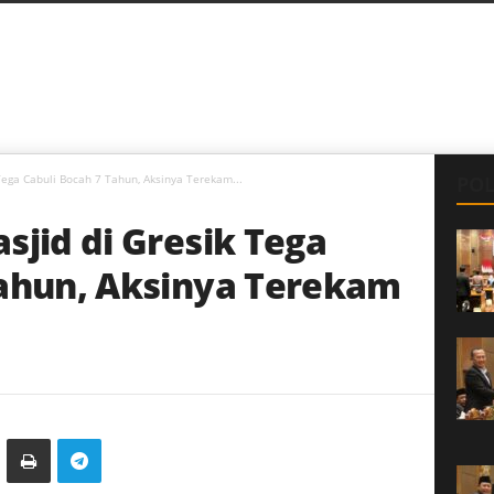
Tega Cabuli Bocah 7 Tahun, Aksinya Terekam...
POL
sjid di Gresik Tega
Tahun, Aksinya Terekam