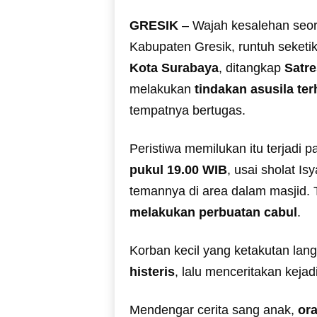
GRESIK
– Wajah kesalehan seor
Kabupaten Gresik, runtuh seketika
Kota Surabaya
, ditangkap
Satre
melakukan
tindakan asusila te
tempatnya bertugas.
Peristiwa memilukan itu terjadi 
pukul 19.00 WIB
, usai sholat I
temannya di area dalam masjid.
melakukan perbuatan cabul
.
Korban kecil yang ketakutan la
histeris
, lalu menceritakan keja
Mendengar cerita sang anak,
or