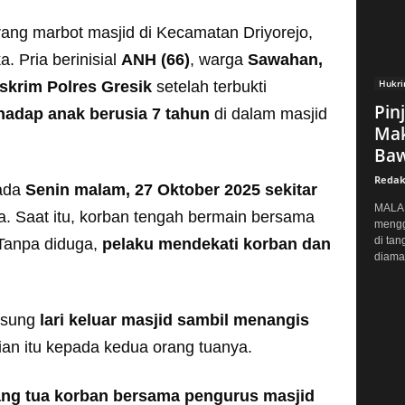
ang marbot masjid di Kecamatan Driyorejo,
. Pria berinisial
ANH (66)
, warga
Sawahan,
Hukr
skrim Polres Gresik
setelah terbukti
Pin
rhadap anak berusia 7 tahun
di dalam masjid
Mak
Baw
Redak
pada
Senin malam, 27 Oktober 2025 sekitar
MALAN
sya. Saat itu, korban tengah bermain bersama
mengg
di tan
 Tanpa diduga,
pelaku mendekati korban dan
diaman
ngsung
lari keluar masjid sambil menangis
dian itu kepada kedua orang tuanya.
ang tua korban bersama pengurus masjid