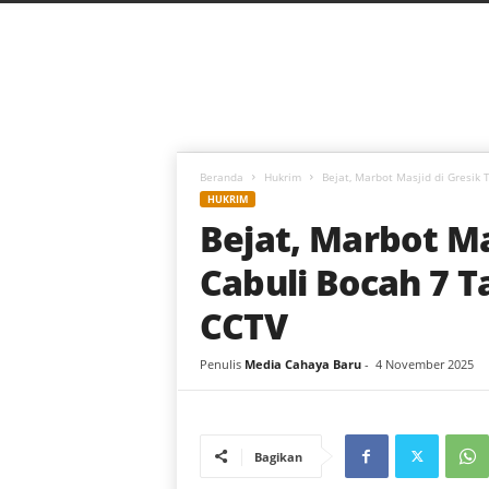
C
a
h
a
y
a
B
a
Beranda
Hukrim
Bejat, Marbot Masjid di Gresik 
r
HUKRIM
u
Bejat, Marbot Ma
Cabuli Bocah 7 
CCTV
Penulis
Media Cahaya Baru
-
4 November 2025
Bagikan