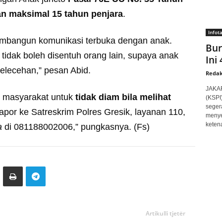
 maksimal 15 tahun penjara
.
Infot
embangun komunikasi terbuka dengan anak.
Bur
tidak boleh disentuh orang lain, supaya anak
Ini
pelecehan,” pesan Abid.
Redak
JAKAR
n masyarakat untuk
tidak diam bila melihat
(KSPI
seger
lapor ke Satreskrim Polres Gresik, layanan 110,
menye
ketena
a
di 081188002006,” pungkasnya. (Fs)
Artikulli tjetër