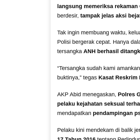
langsung memeriksa rekaman
berdesir,
tampak jelas aksi bej
Tak ingin membuang waktu, kelu
Polisi bergerak cepat. Hanya da
tersangka
ANH berhasil ditang
“Tersangka sudah kami amankan
buktinya,” tegas
Kasat Reskrim P
AKP Abid menegaskan,
Polres 
pelaku kejahatan seksual terh
mendapatkan
pendampingan ps
Pelaku kini mendekam di balik jer
17 Tahun 2016
tentang Perlindu