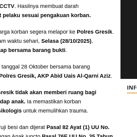
 CCTV
. Hasilnya membuat darah
at pelaku sesuai pengakuan korban.
arga korban segera melapor ke
Polres Gresik
.
lam waktu sehari,
Selasa (28/10/2025)
,
kap bersama barang bukti
.
 tanggal 28 Oktober bersama barang
olres Gresik, AKP Abid Uais Al-Qarni Aziz
.
IN
Gresik tidak akan memberi ruang bagi
adap anak.
Ia memastikan korban
ikologis
untuk memulihkan trauma.
uji besi dan dijerat
Pasal 82 Ayat (1) UU No.
ngan Anak juncto
Pasal 76E UU No. 35 Tahun