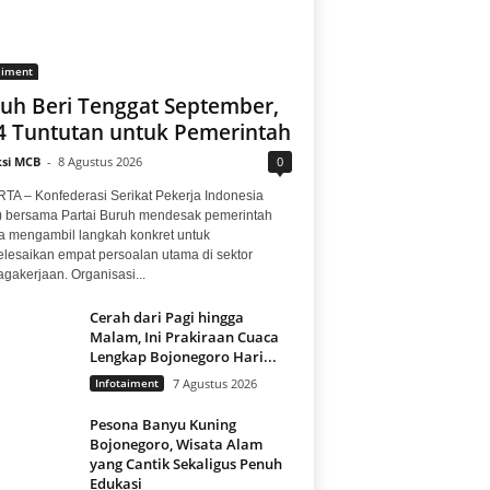
aiment
uh Beri Tenggat September,
 4 Tuntutan untuk Pemerintah
si MCB
-
8 Agustus 2026
0
TA – Konfederasi Serikat Pekerja Indonesia
) bersama Partai Buruh mendesak pemerintah
a mengambil langkah konkret untuk
lesaikan empat persoalan utama di sektor
gakerjaan. Organisasi...
Cerah dari Pagi hingga
Malam, Ini Prakiraan Cuaca
Lengkap Bojonegoro Hari...
Infotaiment
7 Agustus 2026
Pesona Banyu Kuning
Bojonegoro, Wisata Alam
yang Cantik Sekaligus Penuh
Edukasi