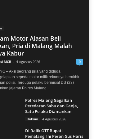
im
jam Motor Alasan Beli
an, Pria di Malang Malah
a Kabur
si MCB
-
4 Agustus 2026
0
G – Aksi seorang pria yang diduga
elapkan sepeda motor milik rekannya berakhir
gan polisi. Terduga pelaku berinisial DS (23)
kan jajaran Polres Malang...
Polres Malang Gagalkan
Peredaran Sabu dan Ganja,
Satu Pelaku Diamankan
Hukrim
4 Agustus 2026
Di Balik OTT Bupati
Pemalang, Ini Peran Gus Haris