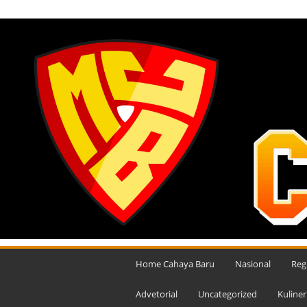
SABTU, AGUSTUS 8, 2026
M
e
Home Cahaya Baru
Nasional
Reg
d
i
Advetorial
Uncategorized
Kuliner
a