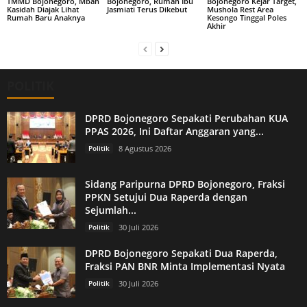
TMMD Bojonegoro, Mbah
Bojonegoro, Rumah Ibu
Bojonegoro Kejar Target,
Kasidah Diajak Lihat
Jasmiati Terus Dikebut
Mushola Rest Area
Rumah Baru Anaknya
Kesongo Tinggal Poles
Akhir
POLITIK
DPRD Bojonegoro Sepakati Perubahan KUA
PPAS 2026, Ini Daftar Anggaran yang...
Politik
8 Agustus 2026
Sidang Paripurna DPRD Bojonegoro, Fraksi
PPKN Setujui Dua Raperda dengan
Sejumlah...
Politik
30 Juli 2026
DPRD Bojonegoro Sepakati Dua Raperda,
Fraksi PAN BNR Minta Implementasi Nyata
Politik
30 Juli 2026