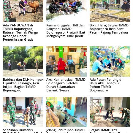
Ada YANDUWAN di
Kemanunggalan TNI dan
Bikin Haru, Satgas TMMD
TMMD Bojonegoro,
Rakyat di TMMD
Bojonegoro Rela Bantu
Ratusan Ternak Warga
Bojonegoro, Prajurit Ikut
Petani Rajang Tembakau
Kesongo Dapat
Menganyam Tikar Janur
Pemeriksaan Gratis
Babinsa dan DLH Kompak
Aksi Kemanusiaan TMMD
Ada Pesan Penting di
Hijaukan Kesongo, Aksi
Bojonegoro, Setetes
Balik Aksi Tanam 50
Ini Jadi Bagian TMMD
Darah Selamatkan
Pohon TMMD
Bojonegoro
Banyak Nyawa
Bojonegoro
Sentuhan Humanis
Jelang Penutupan TMMD
Satgas TMMD 129