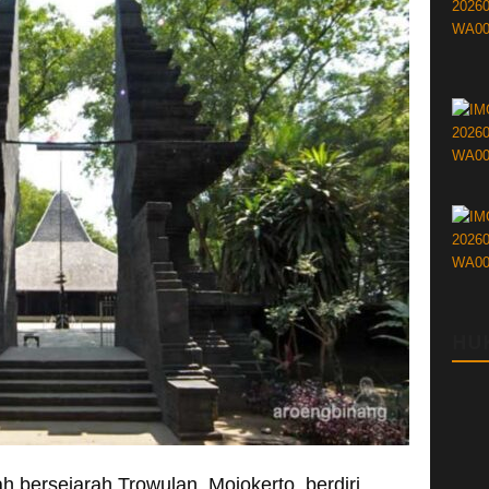
HU
h bersejarah Trowulan, Mojokerto, berdiri