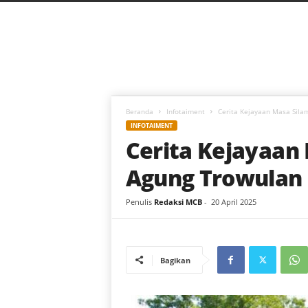
C
a
h
a
y
a
B
a
Beranda
Infotaiment
Cerita Kejayaan Masa Sila
r
INFOTAIMENT
u
Cerita Kejayaan
Agung Trowulan
Penulis
Redaksi MCB
-
20 April 2025
Bagikan