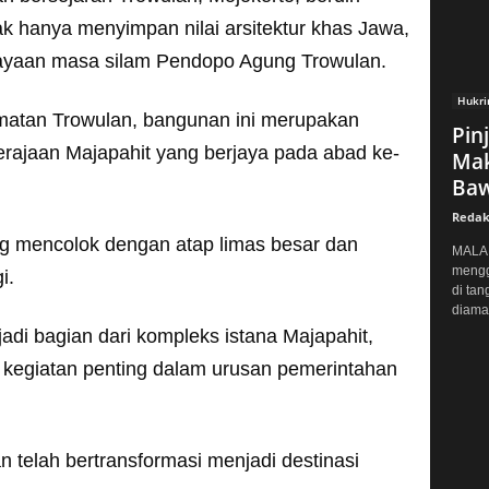
 hanya menyimpan nilai arsitektur khas Jawa,
ejayaan masa silam Pendopo Agung Trowulan.
Hukr
amatan Trowulan, bangunan ini merupakan
Pin
Kerajaan Majapahit yang berjaya pada abad ke-
Mak
Baw
Redak
ang mencolok dengan atap limas besar dan
MALAN
mengg
i.
di tan
diaman
adi bagian dari kompleks istana Majapahit,
 kegiatan penting dalam urusan pemerintahan
 telah bertransformasi menjadi destinasi