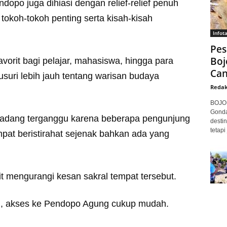
ndopo juga dihiasi dengan relief-relief penuh
okoh-tokoh penting serta kisah-kisah
Infot
Pes
Boj
avorit bagi pelajar, mahasiswa, hingga para
Can
usuri lebih jauh tentang warisan budaya
Redak
BOJON
Gonda
kadang terganggu karena beberapa pengunjung
desti
tetapi
at beristirahat sejenak bahkan ada yang
ikit mengurangi kesan sakral tempat tersebut.
g, akses ke Pendopo Agung cukup mudah.