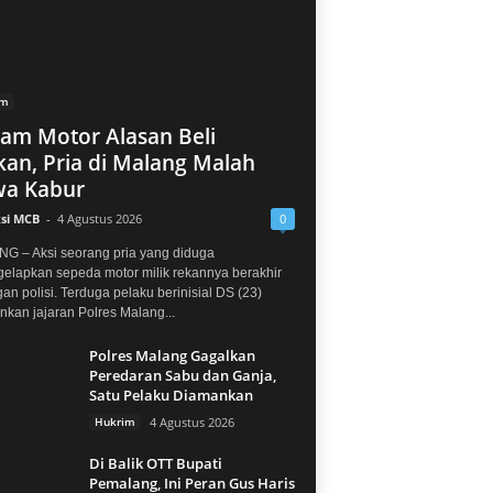
im
jam Motor Alasan Beli
an, Pria di Malang Malah
a Kabur
si MCB
-
4 Agustus 2026
0
G – Aksi seorang pria yang diduga
elapkan sepeda motor milik rekannya berakhir
gan polisi. Terduga pelaku berinisial DS (23)
kan jajaran Polres Malang...
Polres Malang Gagalkan
Peredaran Sabu dan Ganja,
Satu Pelaku Diamankan
Hukrim
4 Agustus 2026
Di Balik OTT Bupati
Pemalang, Ini Peran Gus Haris