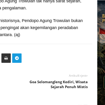
o Agung Trowulan tak hanya sarat sejarah,
a pengalaman.
 historisnya, Pendopo Agung Trowulan bukan
h pengingat akan kegemilangan peradaban
ntara. (aj)
Artikulli tjetër
Goa Selomangleng Kediri, Wisata
Sejarah Penuh Mistis