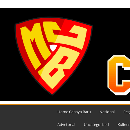
JUMAT, AGUSTUS 7, 2026
M
e
Home Cahaya Baru
Nasional
Reg
d
i
Advetorial
Uncategorized
Kuliner
a