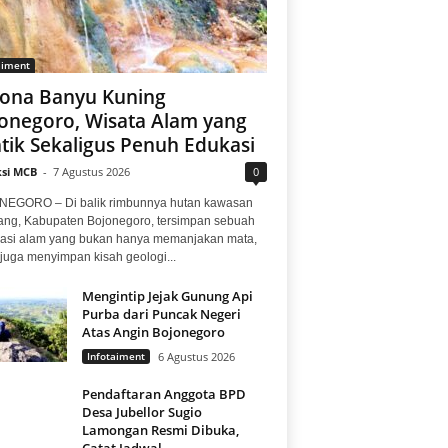
aiment
ona Banyu Kuning
onegoro, Wisata Alam yang
tik Sekaligus Penuh Edukasi
si MCB
-
7 Agustus 2026
0
EGORO – Di balik rimbunnya hutan kawasan
ng, Kabupaten Bojonegoro, tersimpan sebuah
nasi alam yang bukan hanya memanjakan mata,
 juga menyimpan kisah geologi...
Mengintip Jejak Gunung Api
Purba dari Puncak Negeri
Atas Angin Bojonegoro
Infotaiment
6 Agustus 2026
Pendaftaran Anggota BPD
Desa Jubellor Sugio
Lamongan Resmi Dibuka,
Catat Jadwal...