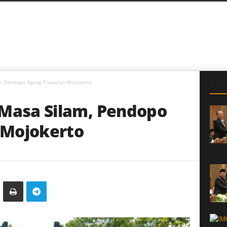
m, Pendopo Agung Trowulan Mojokerto
POL
 Masa Silam, Pendopo
 Mojokerto